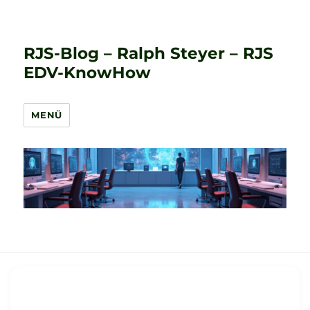
RJS-Blog – Ralph Steyer – RJS
EDV-KnowHow
MENÜ