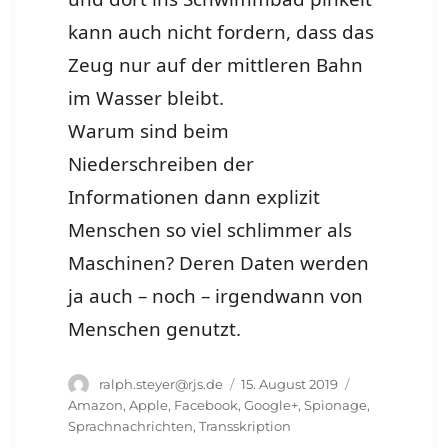
kann auch nicht fordern, dass das
Zeug nur auf der mittleren Bahn
im Wasser bleibt.
Warum sind beim
Niederschreiben der
Informationen dann explizit
Menschen so viel schlimmer als
Maschinen? Deren Daten werden
ja auch – noch – irgendwann von
Menschen genutzt.
Autor
Veröffentlicht
Schlagwörter
ralph.steyer@rjs.de
15. August 2019
am
Amazon
,
Apple
,
Facebook
,
Google+
,
Spionage
,
Sprachnachrichten
,
Transskription