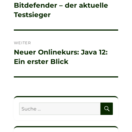
Bitdefender – der aktuelle
Vorheriger
Testsieger
Beitrag:
WEITER
Neuer Onlinekurs: Java 12:
Nächster
Ein erster Blick
Beitrag:
SUCHE
Suche
nach: