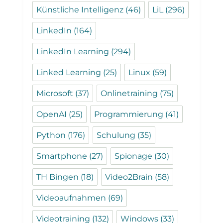
Künstliche Intelligenz
(46)
LiL
(296)
LinkedIn
(164)
LinkedIn Learning
(294)
Linked Learning
(25)
Linux
(59)
Microsoft
(37)
Onlinetraining
(75)
OpenAI
(25)
Programmierung
(41)
Python
(176)
Schulung
(35)
Smartphone
(27)
Spionage
(30)
TH Bingen
(18)
Video2Brain
(58)
Videoaufnahmen
(69)
Videotraining
(132)
Windows
(33)