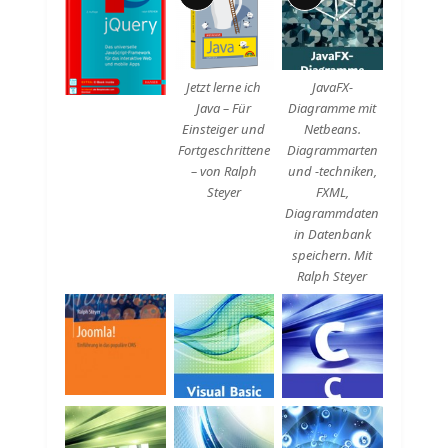
Lange
Lange
Beschreibung
Beschreibung
Jetzt lerne ich
JavaFX-
Java – Für
Diagramme mit
Einsteiger und
Netbeans.
Fortgeschrittene
Diagrammarten
– von Ralph
und -techniken,
Steyer
FXML,
Diagrammdaten
in Datenbank
speichern. Mit
Ralph Steyer