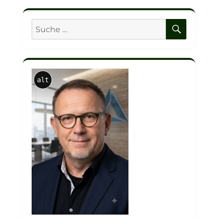
SUCHE
Suche
nach:
alt