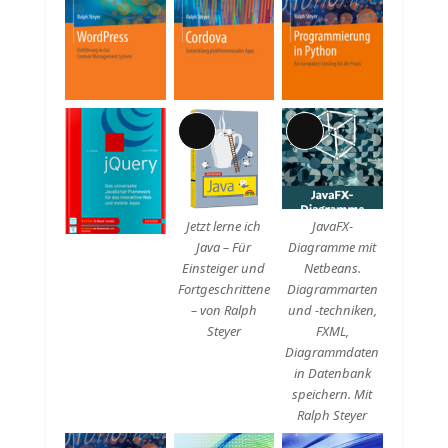
Lange
Lange
Beschreibung
Beschreibung
Jetzt lerne ich
JavaFX-
Java – Für
Diagramme mit
Einsteiger und
Netbeans.
Fortgeschrittene
Diagrammarten
– von Ralph
und -techniken,
Steyer
FXML,
Diagrammdaten
in Datenbank
speichern. Mit
Ralph Steyer