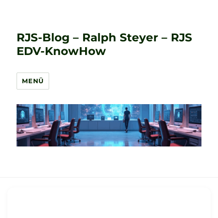
RJS-Blog – Ralph Steyer – RJS
EDV-KnowHow
MENÜ