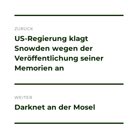
Beitragsnavigation
ZURÜCK
US-Regierung klagt
Vorheriger
Snowden wegen der
Beitrag:
Veröffentlichung seiner
Memorien an
WEITER
Darknet an der Mosel
Nächster
Beitrag: