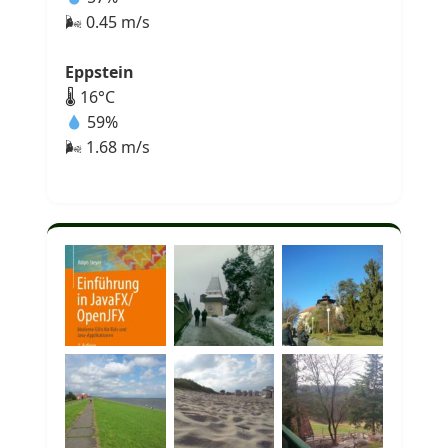
🌬 0.45 m/s
Eppstein
🌡 16°C
59%
🌬 1.68 m/s