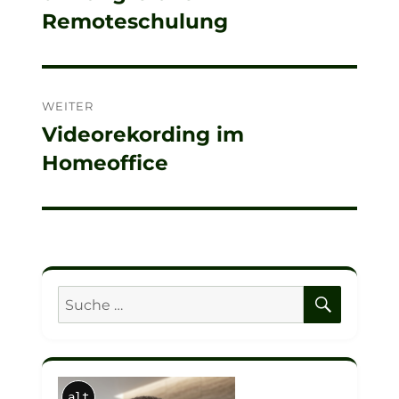
Remoteschulung
WEITER
Videorekording im
Nächster
Homeoffice
Beitrag:
SUCHE
Suche
nach:
alt