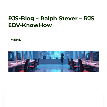
RJS-Blog – Ralph Steyer – RJS
EDV-KnowHow
MENÜ