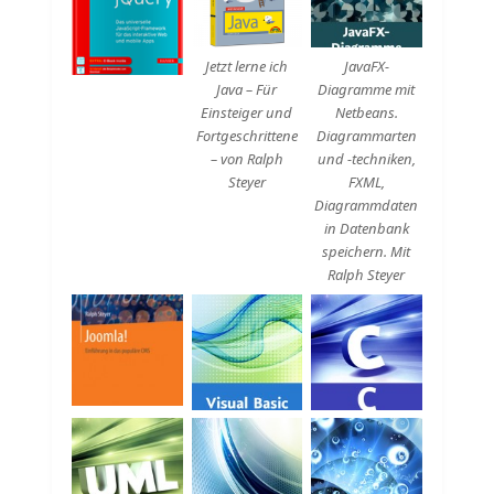
Beschreibung
Beschreibung
Jetzt lerne ich
JavaFX-
Java – Für
Diagramme mit
Einsteiger und
Netbeans.
Fortgeschrittene
Diagrammarten
– von Ralph
und -techniken,
Steyer
FXML,
Diagrammdaten
in Datenbank
speichern. Mit
Ralph Steyer