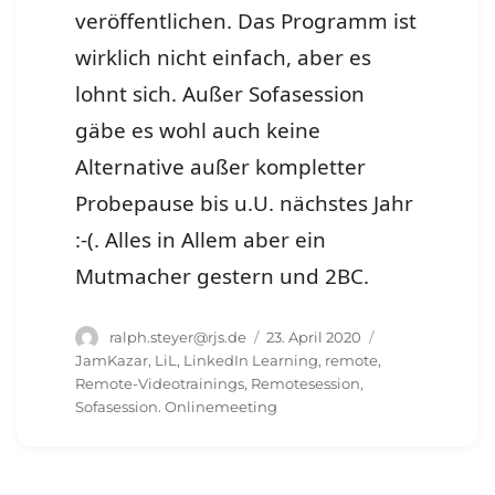
veröffentlichen. Das Programm ist
wirklich nicht einfach, aber es
lohnt sich. Außer Sofasession
gäbe es wohl auch keine
Alternative außer kompletter
Probepause bis u.U. nächstes Jahr
:-(. Alles in Allem aber ein
Mutmacher gestern und 2BC.
Autor
Veröffentlicht
Schlagwörter
ralph.steyer@rjs.de
23. April 2020
am
JamKazar
,
LiL
,
LinkedIn Learning
,
remote
,
Remote-Videotrainings
,
Remotesession
,
Sofasession. Onlinemeeting