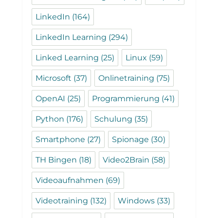
LinkedIn
(164)
LinkedIn Learning
(294)
Linked Learning
(25)
Linux
(59)
Microsoft
(37)
Onlinetraining
(75)
OpenAI
(25)
Programmierung
(41)
Python
(176)
Schulung
(35)
Smartphone
(27)
Spionage
(30)
TH Bingen
(18)
Video2Brain
(58)
Videoaufnahmen
(69)
Videotraining
(132)
Windows
(33)