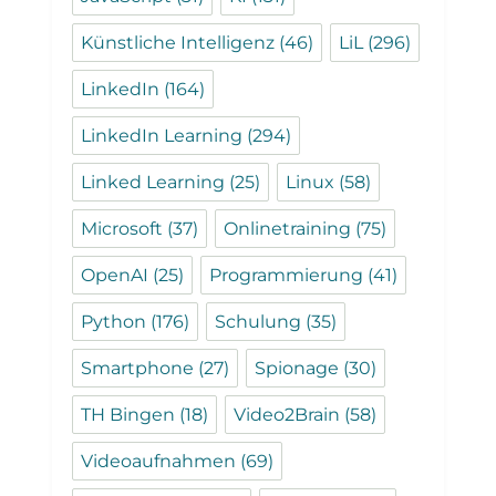
Künstliche Intelligenz
(46)
LiL
(296)
LinkedIn
(164)
LinkedIn Learning
(294)
Linked Learning
(25)
Linux
(58)
Microsoft
(37)
Onlinetraining
(75)
OpenAI
(25)
Programmierung
(41)
Python
(176)
Schulung
(35)
Smartphone
(27)
Spionage
(30)
TH Bingen
(18)
Video2Brain
(58)
Videoaufnahmen
(69)