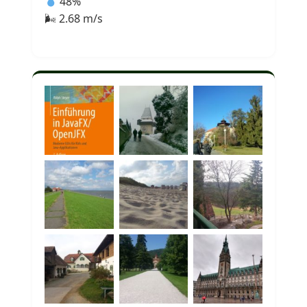
48%
🌬 2.68 m/s