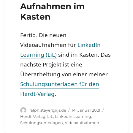
Aufnahmen im
Kasten
Fertig. Die neuen
Videoaufnahmen für
LinkedIn
Learning (LiL)
sind im Kasten. Das
nächste Projekt ist eine
Überarbeitung von einer meiner
Schulungsunterlagen für den
Herdt-Verlag
.
Autor
Veröffentlicht
Schlagwörter
ralph.steyer@rjs.de
14. Januar 2021
am
Herdt-Verlag
,
LiL
,
LinkedIn Learning
,
Schulungsunterlagen
,
Videoaufnahmen