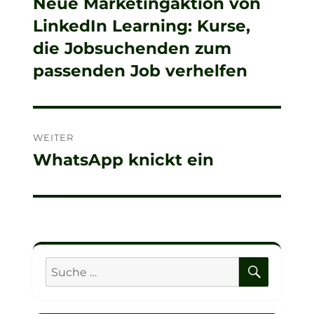
Neue Marketingaktion von
Vorheriger
LinkedIn Learning: Kurse,
Beitrag:
die Jobsuchenden zum
passenden Job verhelfen
WEITER
WhatsApp knickt ein
Nächster
Beitrag:
SUCHE
Suche
nach: