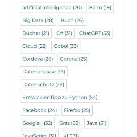
artificial intelligence
(20)
Bahn
(19)
Big Data
(28)
Buch
(26)
Bücher
(21)
C#
(31)
ChatGPT
(53)
Cloud
(22)
Cobol
(33)
Cordova
(26)
Corona
(25)
Datenanalyse
(19)
Datenschutz
(29)
Entwickler-Tipp zu Python
(54)
Facebook
(24)
Firefox
(25)
Google+
(32)
Graz
(62)
Java
(51)
JavaScript
(31)
KI
(131)