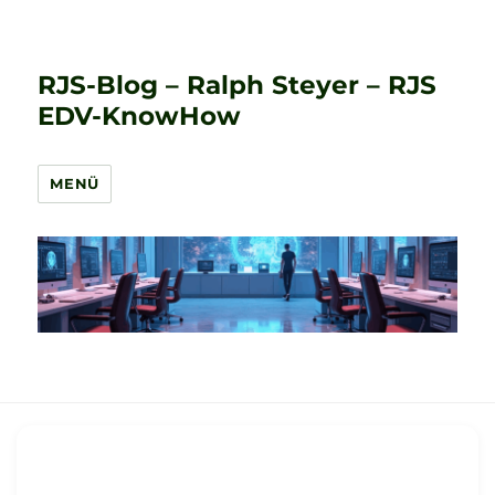
RJS-Blog – Ralph Steyer – RJS
EDV-KnowHow
MENÜ