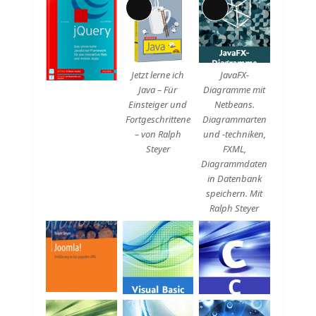
Lange
Lange
Beschreibung
Beschreibung
Jetzt lerne ich
JavaFX-
Java – Für
Diagramme mit
Einsteiger und
Netbeans.
Fortgeschrittene
Diagrammarten
– von Ralph
und -techniken,
Steyer
FXML,
Diagrammdaten
in Datenbank
speichern. Mit
Ralph Steyer