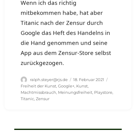
Wenn ich das richtig
mitbekommen habe, hat aber
Titanic nach der Zensur durch
Google das Heft des Handelns in
die Hand genommen und seine
App aus dem Zensur-Store selbst
zurückgezogen.
Autor
Veröffentlicht
Schlagwörter
ralph.steyer@rjs.de
18. Februar 2021
am
Freiheit der Kunst
,
Google+
,
Kunst
,
Machtmissbrauch
,
Meinungsfreiheit
,
Playstore
,
Titanic
,
Zensur