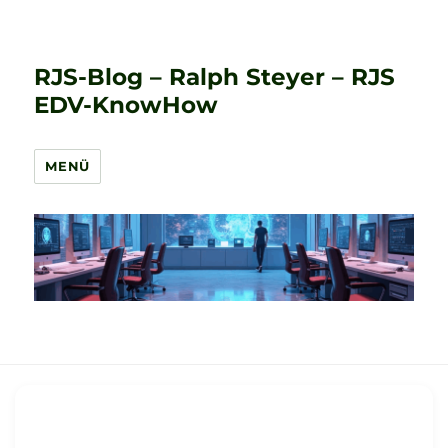
RJS-Blog – Ralph Steyer – RJS
EDV-KnowHow
MENÜ