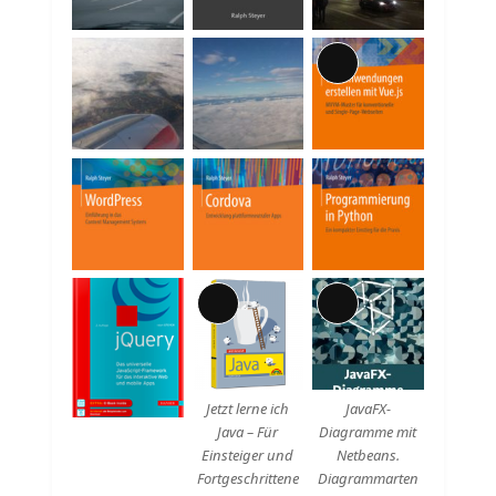
Lange
Beschreibung
Lange
Lange
Beschreibung
Beschreibung
Jetzt lerne ich
JavaFX-
Java – Für
Diagramme mit
Einsteiger und
Netbeans.
Fortgeschrittene
Diagrammarten