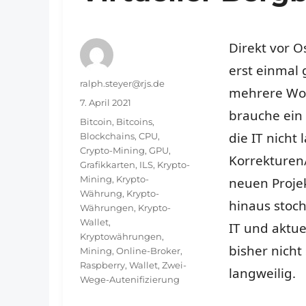
Direkt vor O
erst einmal
Autor
ralph.steyer@rjs.de
mehrere Woc
Veröffentlicht
7. April 2021
brauche ein 
am
Schlagwörter
Bitcoin
,
Bitcoins
,
die IT nicht
Blockchains
,
CPU
,
Crypto-Mining
,
GPU
,
Korrekturen
Grafikkarten
,
ILS
,
Krypto-
Mining
,
Krypto-
neuen Proje
Währung
,
Krypto-
hinaus stoch
Währungen
,
Krypto-
Wallet
,
IT und aktue
Kryptowährungen
,
bisher nicht 
Mining
,
Online-Broker
,
Raspberry
,
Wallet
,
Zwei-
langweilig.
Wege-Autenifizierung