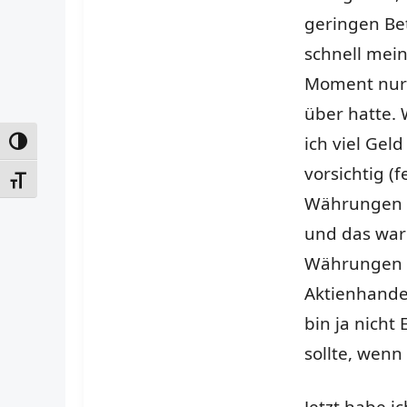
geringen Be
schnell mein
Moment nur 
über hatte. W
ich viel Gel
UMSCHALTEN AUF HOHE KONTRASTE
vorsichtig (
SCHRIFT VERGRÖSSERN
Währungen h
und das war 
Währungen a
Aktienhande
bin ja nicht
sollte, wenn