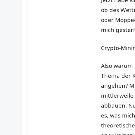
Jetzt habe i
ob des Wett
oder Mopped
mich gester
Crypto-Mini
Also warum 
Thema der K
angehen? M
mittlerweile 
abbauen. Nur
es, was mich
theoretisch