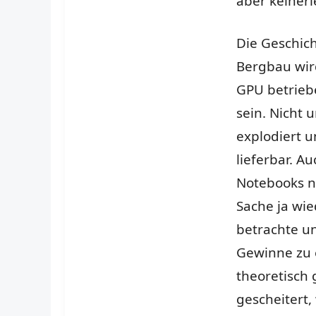
aber keiner
Die Geschic
Bergbau wird
GPU betriebe
sein. Nicht 
explodiert u
lieferbar. A
Notebooks ni
Sache ja wie
betrachte u
Gewinne zu e
theoretisch 
gescheitert,