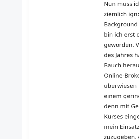
Nun muss ic
ziemlich ig
Background e
bin ich erst
geworden. Vi
des Jahres 
Bauch herau
Online-Broke
überwiesen u
einem gerin
denn mit Gew
Kurses einge
mein Einsatz
zuzugeben, 