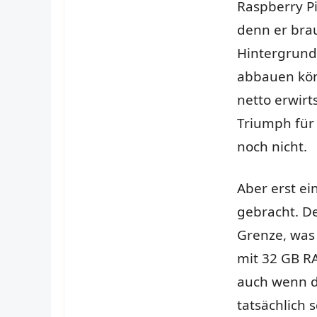
Raspberry P
denn er bra
Hintergrund
abbauen kön
netto erwirt
Triumph für
noch nicht.
Aber erst e
gebracht. De
Grenze, was
mit 32 GB R
auch wenn di
tatsächlich 