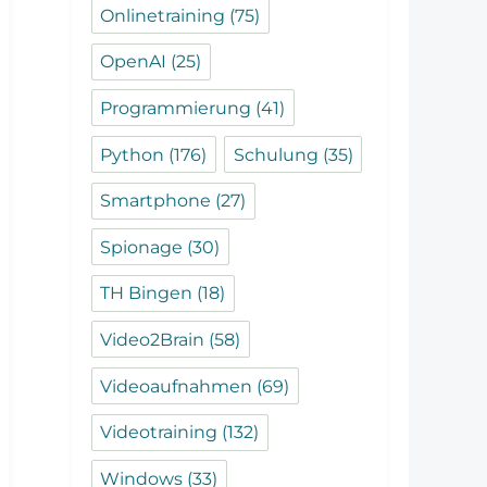
Onlinetraining
(75)
OpenAI
(25)
Programmierung
(41)
Python
(176)
Schulung
(35)
Smartphone
(27)
Spionage
(30)
TH Bingen
(18)
Video2Brain
(58)
Videoaufnahmen
(69)
Videotraining
(132)
Windows
(33)