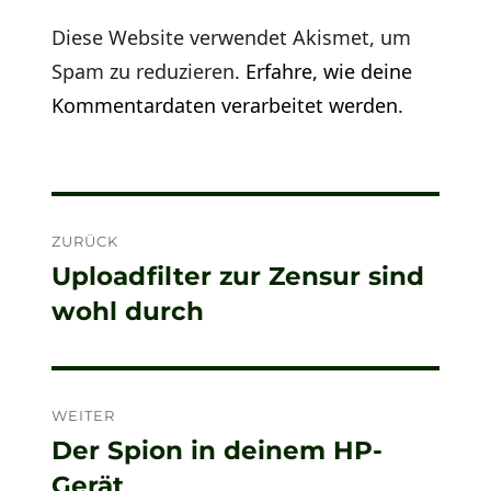
Diese Website verwendet Akismet, um
Spam zu reduzieren.
Erfahre, wie deine
Kommentardaten verarbeitet werden.
Beitragsnavigation
ZURÜCK
Uploadfilter zur Zensur sind
Vorheriger
wohl durch
Beitrag:
WEITER
Der Spion in deinem HP-
Nächster
Gerät
Beitrag: