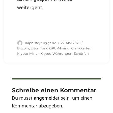
weitergeht.
Autor
Veröffentlicht
Schlagwörter
ralph.steyer@rjs.de
22. Mai 2021
am
Bitcoin
,
Elton Tusk
,
GPU-Mining
,
Grafikkarten
,
Krypto-Miner
,
Krypto-Währungen
,
Schürfen
Schreibe einen Kommentar
Du musst
angemeldet
sein, um einen
Kommentar abzugeben.