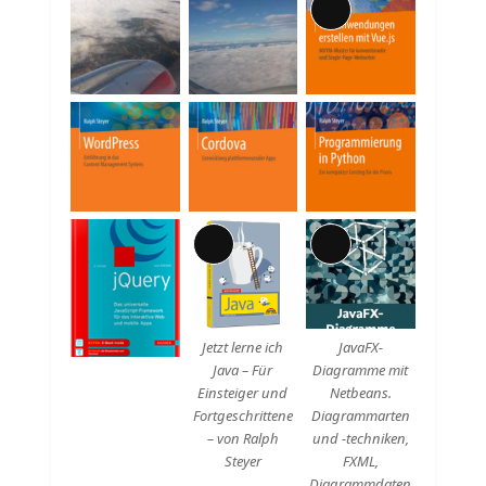
Lange
Beschreibung
Lange
Lange
Beschreibung
Beschreibung
Jetzt lerne ich
JavaFX-
Java – Für
Diagramme mit
Einsteiger und
Netbeans.
Fortgeschrittene
Diagrammarten
– von Ralph
und -techniken,
Steyer
FXML,
Diagrammdaten