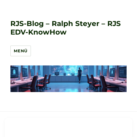
RJS-Blog – Ralph Steyer – RJS
EDV-KnowHow
MENÜ