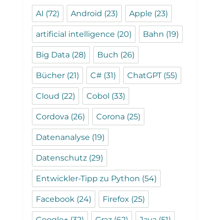
AI
(72)
Android
(23)
Apple
(23)
artificial intelligence
(20)
Bahn
(19)
Big Data
(28)
Buch
(26)
Bücher
(21)
C#
(31)
ChatGPT
(55)
Cloud
(22)
Cobol
(33)
Cordova
(26)
Corona
(25)
Datenanalyse
(19)
Datenschutz
(29)
Entwickler-Tipp zu Python
(54)
Facebook
(24)
Firefox
(25)
Google+
(32)
Graz
(62)
Java
(51)