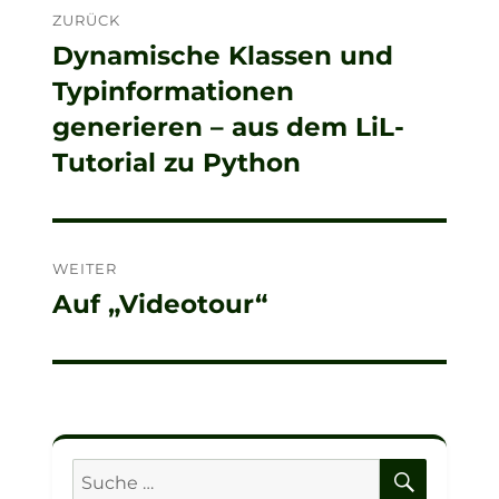
ZURÜCK
Dynamische Klassen und
Vorheriger
Typinformationen
Beitrag:
generieren – aus dem LiL-
Tutorial zu Python
WEITER
Auf „Videotour“
Nächster
Beitrag:
SUCHE
Suche
nach: