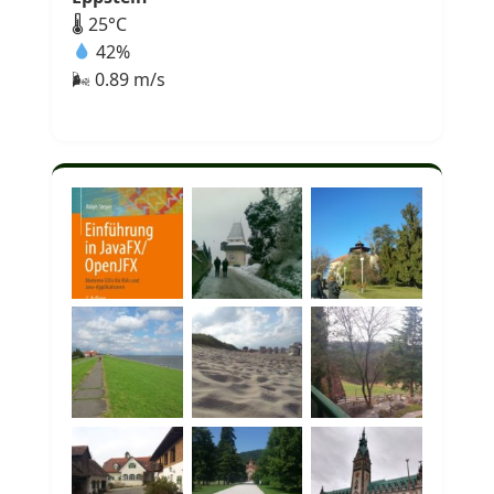
🌡 25°C
42%
🌬 0.89 m/s