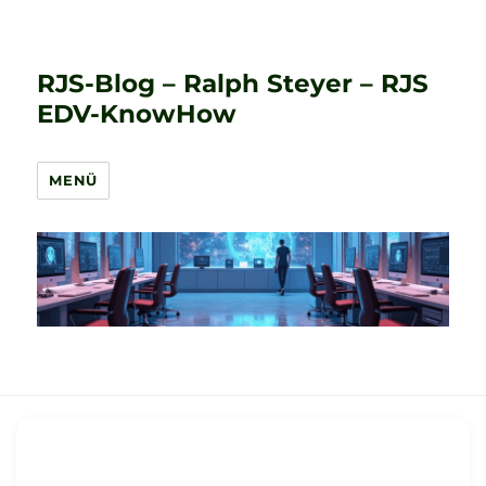
RJS-Blog – Ralph Steyer – RJS
EDV-KnowHow
MENÜ