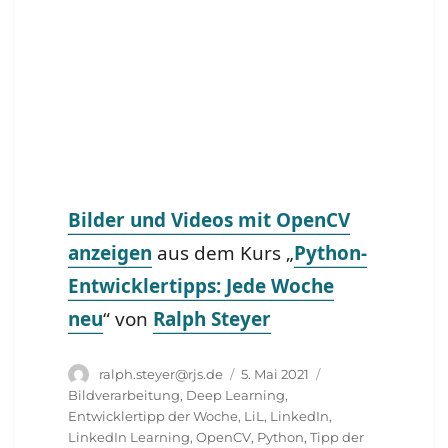
Bilder und Videos mit OpenCV
anzeigen
aus dem Kurs „
Python-
Entwicklertipps: Jede Woche
neu
“ von
Ralph Steyer
Autor
Veröffentlicht
Schlagwörter
ralph.steyer@rjs.de
5. Mai 2021
am
Bildverarbeitung
,
Deep Learning
,
Entwicklertipp der Woche
,
LiL
,
LinkedIn
,
LinkedIn Learning
,
OpenCV
,
Python
,
Tipp der