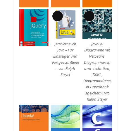
Lange
Lange
Beschreibung
Beschreibung
Jetzt lerne ich
JavaFX-
Java – Für
Diagramme mit
Einsteiger und
Netbeans.
Fortgeschrittene
Diagrammarten
– von Ralph
und -techniken,
Steyer
FXML,
Diagrammdaten
in Datenbank
speichern. Mit
Ralph Steyer