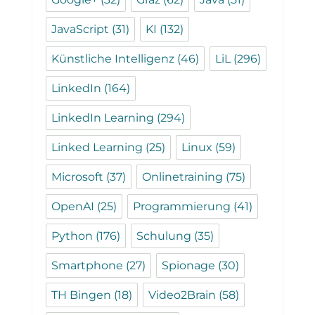
JavaScript
(31)
KI
(132)
Künstliche Intelligenz
(46)
LiL
(296)
LinkedIn
(164)
LinkedIn Learning
(294)
Linked Learning
(25)
Linux
(59)
Microsoft
(37)
Onlinetraining
(75)
OpenAI
(25)
Programmierung
(41)
Python
(176)
Schulung
(35)
Smartphone
(27)
Spionage
(30)
TH Bingen
(18)
Video2Brain
(58)