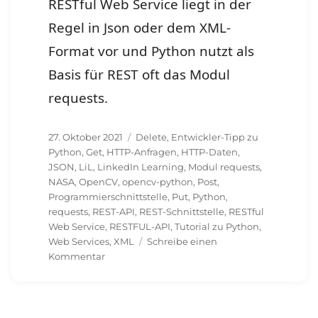
RESTful Web Service liegt in der
Regel in Json oder dem XML-
Format vor und Python nutzt als
Basis für REST oft das Modul
requests.
Veröffentlicht
Schlagwörter
27. Oktober 2021
Delete
,
Entwickler-Tipp zu
am
Python
,
Get
,
HTTP-Anfragen
,
HTTP-Daten
,
JSON
,
LiL
,
LinkedIn Learning
,
Modul requests
,
NASA
,
OpenCV
,
opencv-python
,
Post
,
Programmierschnittstelle
,
Put
,
Python
,
requests
,
REST-API
,
REST-Schnittstelle
,
RESTful
Web Service
,
RESTFUL-API
,
Tutorial zu Python
,
Web Services
,
XML
Schreibe einen
zu
Kommentar
Die
REST-
API
mit