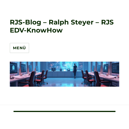
RJS-Blog – Ralph Steyer – RJS
EDV-KnowHow
MENÜ