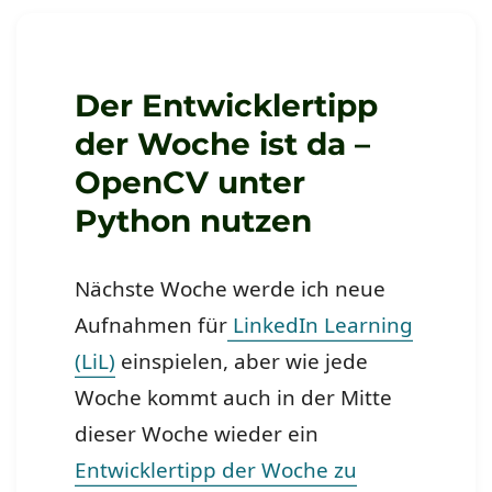
Python
nutzen
–
neu
Der Entwicklertipp
in
der Woche ist da –
meinem
wöchentlichen
OpenCV unter
Tutorial
zu
Python nutzen
Python
Nächste Woche werde ich neue
Aufnahmen für
LinkedIn Learning
(LiL)
einspielen, aber wie jede
Woche kommt auch in der Mitte
dieser Woche wieder ein
Entwicklertipp der Woche zu