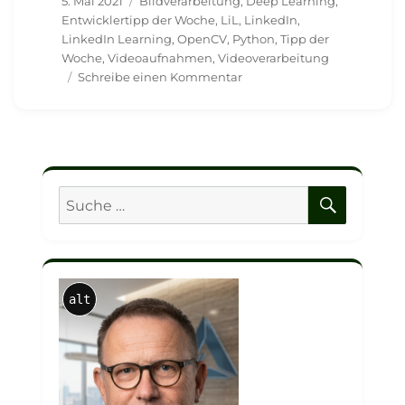
5. Mai 2021
Bildverarbeitung
,
Deep Learning
,
am
Entwicklertipp der Woche
,
LiL
,
LinkedIn
,
LinkedIn Learning
,
OpenCV
,
Python
,
Tipp der
Woche
,
Videoaufnahmen
,
Videoverarbeitung
zu
Schreibe einen Kommentar
Der
Entwicklertipp
der
Woche
ist
da
SUCHE
Suche
–
nach:
OpenCV
unter
Python
nutzen
alt