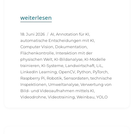
„KI sieht mehr: Von Bildern und Videos zu
weiterlesen
Veröffentlicht
Schlagwörter
18. Juni 2026
AI
,
Annotation für KI
,
am
automatische Entscheidungen mit KI
,
Computer Vision
,
Dokumentation
,
Flächenkontrolle
,
Interaktion mit der
physischen Welt
,
KI-Bildanalyse
,
KI-Modelle
trainieren
,
KI-Systeme
,
Landwirtschaft
,
LiL
,
LinkedIn Learning
,
OpenCV
,
Python
,
PyTorch
,
Raspberry Pi
,
Robotik
,
Sensordaten
,
technische
Inspektionen
,
Umweltanalyse
,
Verwertung von
Bild- und Videoaufnahmen mittels KI
,
Videodrohne
,
Videotraining
,
Weinbau
,
YOLO