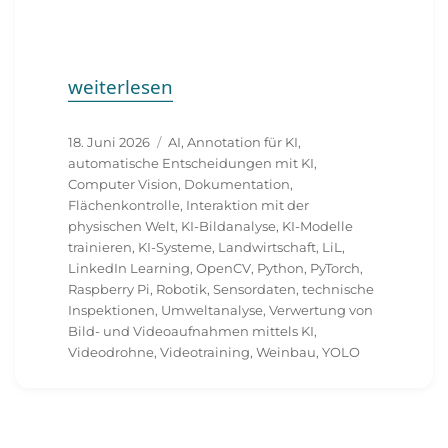
„KI sieht mehr: Von Bildern und Videos zu
weiterlesen
Veröffentlicht
Schlagwörter
18. Juni 2026
AI
,
Annotation für KI
,
am
automatische Entscheidungen mit KI
,
Computer Vision
,
Dokumentation
,
Flächenkontrolle
,
Interaktion mit der
physischen Welt
,
KI-Bildanalyse
,
KI-Modelle
trainieren
,
KI-Systeme
,
Landwirtschaft
,
LiL
,
LinkedIn Learning
,
OpenCV
,
Python
,
PyTorch
,
Raspberry Pi
,
Robotik
,
Sensordaten
,
technische
Inspektionen
,
Umweltanalyse
,
Verwertung von
Bild- und Videoaufnahmen mittels KI
,
Videodrohne
,
Videotraining
,
Weinbau
,
YOLO