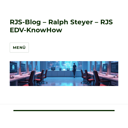
RJS-Blog – Ralph Steyer – RJS
EDV-KnowHow
MENÜ