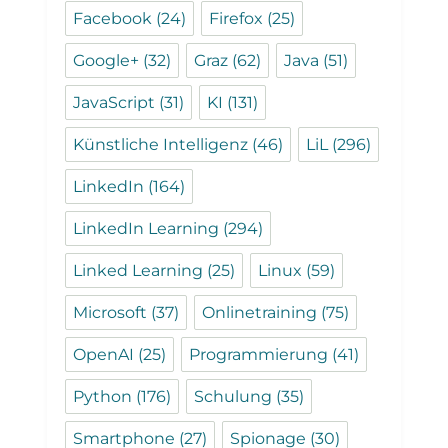
Facebook
(24)
Firefox
(25)
Google+
(32)
Graz
(62)
Java
(51)
JavaScript
(31)
KI
(131)
Künstliche Intelligenz
(46)
LiL
(296)
LinkedIn
(164)
LinkedIn Learning
(294)
Linked Learning
(25)
Linux
(59)
Microsoft
(37)
Onlinetraining
(75)
OpenAI
(25)
Programmierung
(41)
Python
(176)
Schulung
(35)
Smartphone
(27)
Spionage
(30)