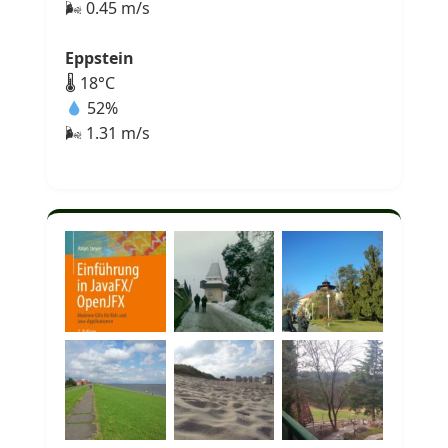
🌬 0.45 m/s
Eppstein
🌡 18°C
52%
🌬 1.31 m/s