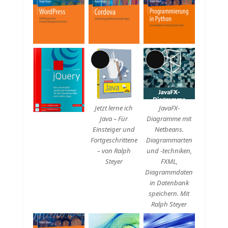
Lange
Lange
Beschreibung
Beschreibung
Jetzt lerne ich
JavaFX-
Java – Für
Diagramme mit
Einsteiger und
Netbeans.
Fortgeschrittene
Diagrammarten
– von Ralph
und -techniken,
Steyer
FXML,
Diagrammdaten
in Datenbank
speichern. Mit
Ralph Steyer