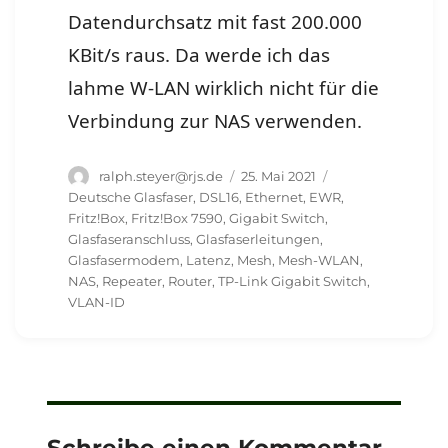
Datendurchsatz mit fast 200.000
KBit/s raus. Da werde ich das
lahme W-LAN wirklich nicht für die
Verbindung zur NAS verwenden.
Autor
Veröffentlicht
Schlagwörter
ralph.steyer@rjs.de
25. Mai 2021
am
Deutsche Glasfaser
,
DSL16
,
Ethernet
,
EWR
,
Fritz!Box
,
Fritz!Box 7590
,
Gigabit Switch
,
Glasfaseranschluss
,
Glasfaserleitungen
,
Glasfasermodem
,
Latenz
,
Mesh
,
Mesh-WLAN
,
NAS
,
Repeater
,
Router
,
TP-Link Gigabit Switch
,
VLAN-ID
Schreibe einen Kommentar