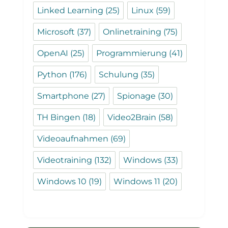
Linked Learning
(25)
Linux
(59)
Microsoft
(37)
Onlinetraining
(75)
OpenAI
(25)
Programmierung
(41)
Python
(176)
Schulung
(35)
Smartphone
(27)
Spionage
(30)
TH Bingen
(18)
Video2Brain
(58)
Videoaufnahmen
(69)
Videotraining
(132)
Windows
(33)
Windows 10
(19)
Windows 11
(20)