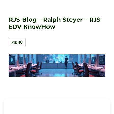
RJS-Blog – Ralph Steyer – RJS
EDV-KnowHow
MENÜ