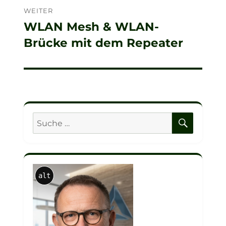
WEITER
WLAN Mesh & WLAN-
Nächster
Brücke mit dem Repeater
Beitrag:
SUCHE
Suche
nach:
alt