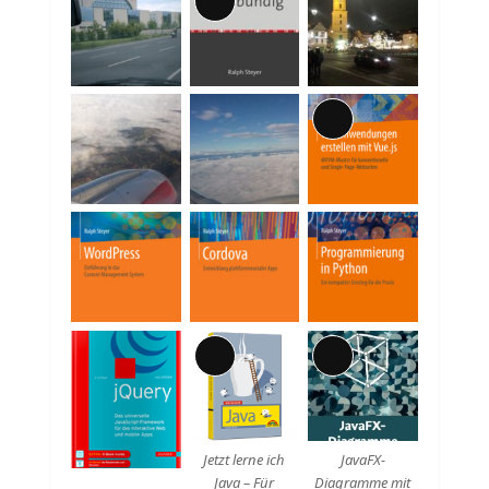
Lange
Beschreibung
Lange
Beschreibung
Lange
Lange
Beschreibung
Beschreibung
Jetzt lerne ich
JavaFX-
Java – Für
Diagramme mit