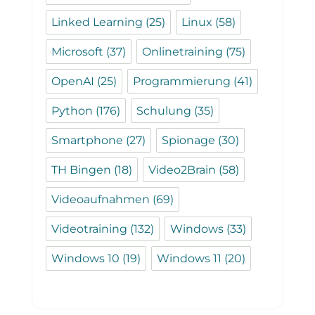
Linked Learning
(25)
Linux
(58)
Microsoft
(37)
Onlinetraining
(75)
OpenAI
(25)
Programmierung
(41)
Python
(176)
Schulung
(35)
Smartphone
(27)
Spionage
(30)
TH Bingen
(18)
Video2Brain
(58)
Videoaufnahmen
(69)
Videotraining
(132)
Windows
(33)
Windows 10
(19)
Windows 11
(20)