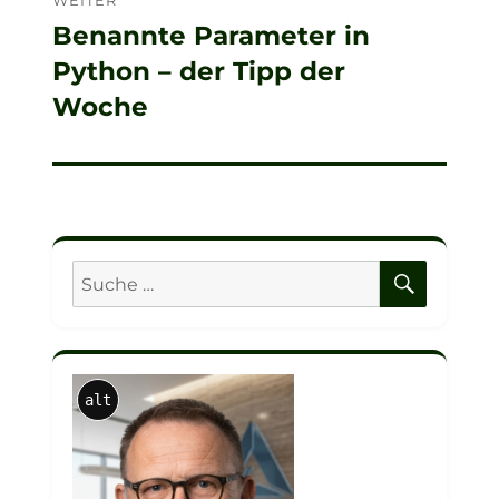
Benannte Parameter in
Nächster
Python – der Tipp der
Beitrag:
Woche
SUCHE
Suche
nach:
alt