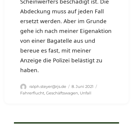
Scheinwerfers beschädigt ist. Die
Abdeckung muss auf jeden Fall
ersetzt werden. Aber im Grunde
gehe ich nach meiner Eigenaktion
von einer Bagatelle aus und
bereue es fast, mit meiner
Anzeige die Polizei belästigt zu
haben.
Autor
Veröffentlicht
Schlagwörter
ralph.steyer@rjs.de
8. Juni 2021
am
Fahrerflucht
,
Geschäftswagen
,
Unfall