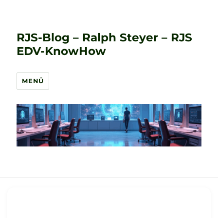
RJS-Blog – Ralph Steyer – RJS
EDV-KnowHow
MENÜ