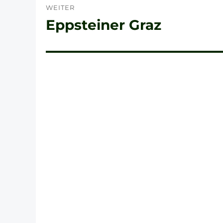
WEITER
Eppsteiner Graz
Nächster
Beitrag: