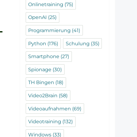
Onlinetraining
(75)
OpenAI
(25)
Programmierung
(41)
Python
(176)
Schulung
(35)
Smartphone
(27)
Spionage
(30)
TH Bingen
(18)
Video2Brain
(58)
Videoaufnahmen
(69)
Videotraining
(132)
Windows
(33)