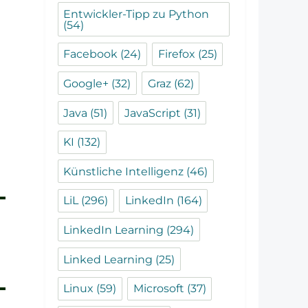
Entwickler-Tipp zu Python
(54)
Facebook
(24)
Firefox
(25)
Google+
(32)
Graz
(62)
Java
(51)
JavaScript
(31)
KI
(132)
Künstliche Intelligenz
(46)
LiL
(296)
LinkedIn
(164)
LinkedIn Learning
(294)
Linked Learning
(25)
Linux
(59)
Microsoft
(37)