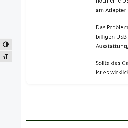
noch eine U
am Adapter 
Das Problem
billigen USB
Ausstattung,
UMSCHALTEN AUF HOHE KONTRASTE
SCHRIFT VERGRÖSSERN
Sollte das G
ist es wirkl