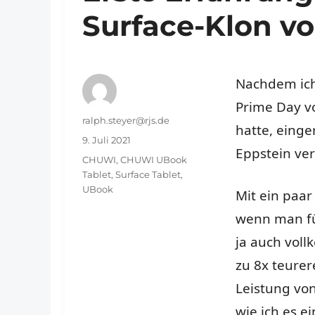
Surface-Klon 
Nachdem ich
Prime Day v
Autor
ralph.steyer@rjs.de
hatte, einge
Veröffentlicht
9. Juli 2021
Eppstein ver
am
Schlagwörter
CHUWI
,
CHUWI UBook
Tablet
,
Surface Tablet
,
UBook
Mit ein paa
wenn man für
ja auch vol
zu 8x teurer
Leistung von
wie ich es ei