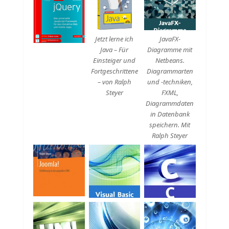
Beschreibung
Beschreibung
Jetzt lerne ich
JavaFX-
Java – Für
Diagramme mit
Einsteiger und
Netbeans.
Fortgeschrittene
Diagrammarten
– von Ralph
und -techniken,
Steyer
FXML,
Diagrammdaten
in Datenbank
speichern. Mit
Ralph Steyer