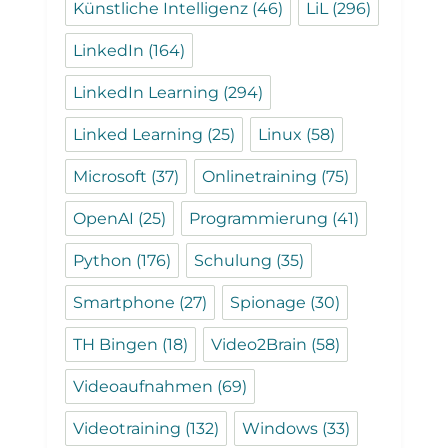
Künstliche Intelligenz
(46)
LiL
(296)
LinkedIn
(164)
LinkedIn Learning
(294)
Linked Learning
(25)
Linux
(58)
Microsoft
(37)
Onlinetraining
(75)
OpenAI
(25)
Programmierung
(41)
Python
(176)
Schulung
(35)
Smartphone
(27)
Spionage
(30)
TH Bingen
(18)
Video2Brain
(58)
Videoaufnahmen
(69)
Videotraining
(132)
Windows
(33)