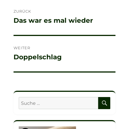
Beitragsnavigation
ZURÜCK
Das war es mal wieder
Vorheriger
Beitrag:
WEITER
Doppelschlag
Nächster
Beitrag:
SUCHE
Suche
nach: