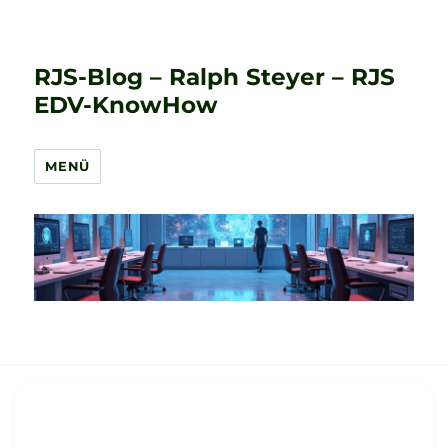
RJS-Blog – Ralph Steyer – RJS
EDV-KnowHow
MENÜ