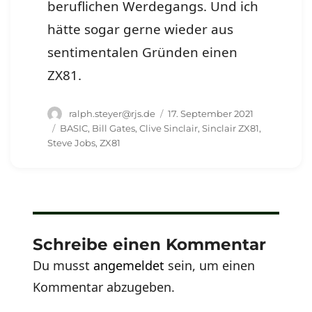
beruflichen Werdegangs. Und ich
hätte sogar gerne wieder aus
sentimentalen Gründen einen
ZX81.
Autor
Veröffentlicht
ralph.steyer@rjs.de
17. September 2021
am
Schlagwörter
BASIC
,
Bill Gates
,
Clive Sinclair
,
Sinclair ZX81
,
Steve Jobs
,
ZX81
Schreibe einen Kommentar
Du musst
angemeldet
sein, um einen
Kommentar abzugeben.