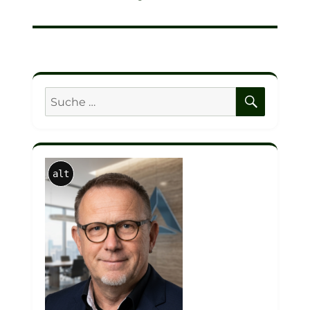
SUCHE
Suche
nach:
alt