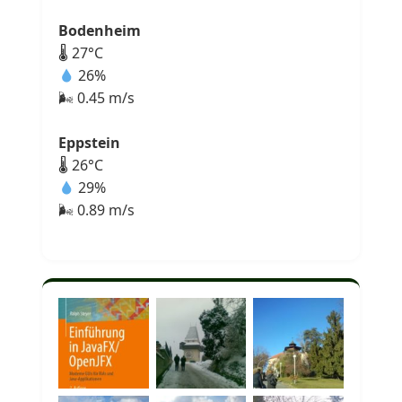
Bodenheim
🌡 27°C
26%
🌬 0.45 m/s
Eppstein
🌡 26°C
29%
🌬 0.89 m/s