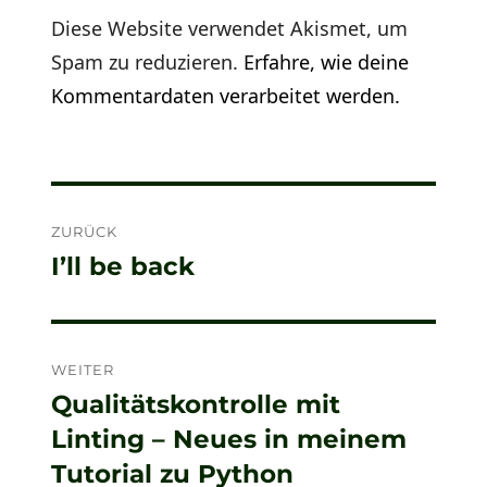
Diese Website verwendet Akismet, um
Spam zu reduzieren.
Erfahre, wie deine
Kommentardaten verarbeitet werden.
Beitragsnavigation
ZURÜCK
I’ll be back
Vorheriger
Beitrag:
WEITER
Qualitätskontrolle mit
Nächster
Linting – Neues in meinem
Beitrag:
Tutorial zu Python