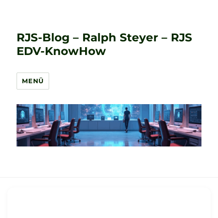
RJS-Blog – Ralph Steyer – RJS
EDV-KnowHow
MENÜ