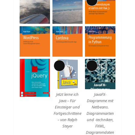
Lange
Beschreibung
Lange
Lange
Beschreibung
Beschreibung
Jetzt lerne ich
JavaFX-
Java – Für
Diagramme mit
Einsteiger und
Netbeans.
Fortgeschrittene
Diagrammarten
– von Ralph
und -techniken,
Steyer
FXML,
Diagrammdaten