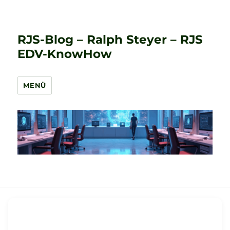
RJS-Blog – Ralph Steyer – RJS
EDV-KnowHow
MENÜ