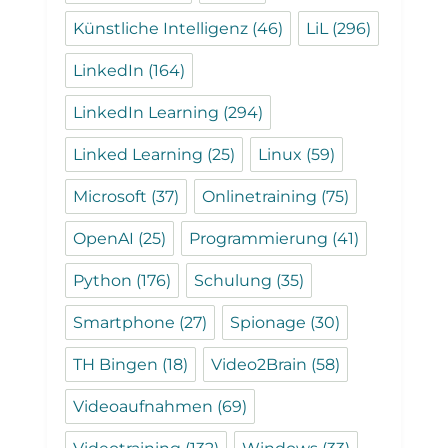
Künstliche Intelligenz
(46)
LiL
(296)
LinkedIn
(164)
LinkedIn Learning
(294)
Linked Learning
(25)
Linux
(59)
Microsoft
(37)
Onlinetraining
(75)
OpenAI
(25)
Programmierung
(41)
Python
(176)
Schulung
(35)
Smartphone
(27)
Spionage
(30)
TH Bingen
(18)
Video2Brain
(58)
Videoaufnahmen
(69)