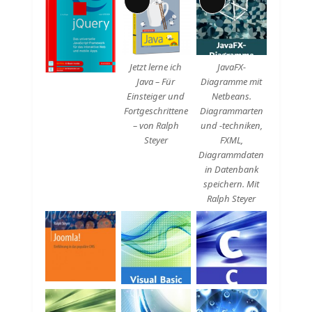
Lange
Lange
Beschreibung
Beschreibung
Jetzt lerne ich
JavaFX-
Java – Für
Diagramme mit
Einsteiger und
Netbeans.
Fortgeschrittene
Diagrammarten
– von Ralph
und -techniken,
Steyer
FXML,
Diagrammdaten
in Datenbank
speichern. Mit
Ralph Steyer