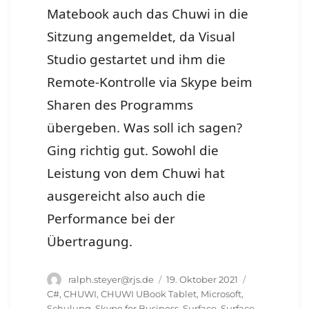
Matebook auch das Chuwi in die
Sitzung angemeldet, da Visual
Studio gestartet und ihm die
Remote-Kontrolle via Skype beim
Sharen des Programms
übergeben. Was soll ich sagen?
Ging richtig gut. Sowohl die
Leistung von dem Chuwi hat
ausgereicht also auch die
Performance bei der
Übertragung.
Autor
Veröffentlicht
Schlagwörte
ralph.steyer@rjs.de
19. Oktober 2021
am
C#
,
CHUWI
,
CHUWI UBook Tablet
,
Microsoft
,
Schulung
,
Skype for Business
,
Surface
,
Surface-