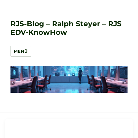
RJS-Blog – Ralph Steyer – RJS
EDV-KnowHow
MENÜ