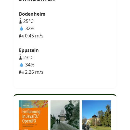
Bodenheim
🌡 25°C
32%
🌬 0.45 m/s
Eppstein
🌡 23°C
34%
🌬 2.25 m/s