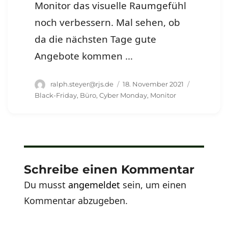
Monitor das visuelle Raumgefühl
noch verbessern. Mal sehen, ob
da die nächsten Tage gute
Angebote kommen …
Autor
Veröffentlicht
Schlagwör
ralph.steyer@rjs.de
18. November 2021
am
Black-Friday
,
Büro
,
Cyber Monday
,
Monitor
Schreibe einen Kommentar
Du musst
angemeldet
sein, um einen
Kommentar abzugeben.