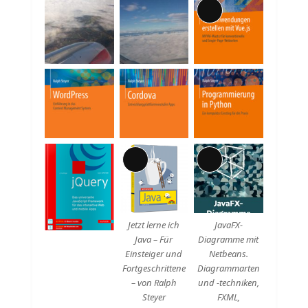
Lange
Beschreibung
Lange
Lange
Beschreibung
Beschreibung
Jetzt lerne ich
JavaFX-
Java – Für
Diagramme mit
Einsteiger und
Netbeans.
Fortgeschrittene
Diagrammarten
– von Ralph
und -techniken,
Steyer
FXML,