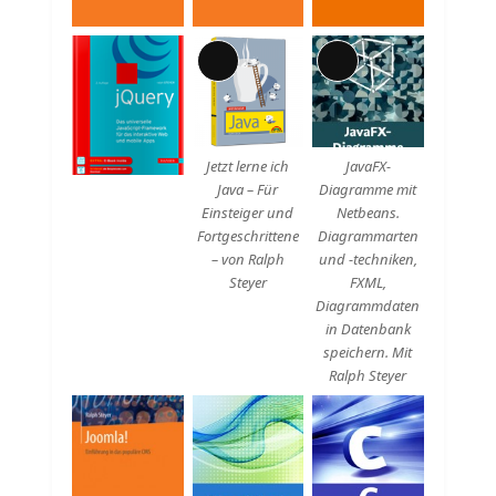
Lange
Lange
Beschreibung
Beschreibung
Jetzt lerne ich
JavaFX-
Java – Für
Diagramme mit
Einsteiger und
Netbeans.
Fortgeschrittene
Diagrammarten
– von Ralph
und -techniken,
Steyer
FXML,
Diagrammdaten
in Datenbank
speichern. Mit
Ralph Steyer