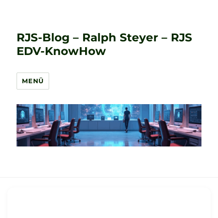
RJS-Blog – Ralph Steyer – RJS
EDV-KnowHow
MENÜ