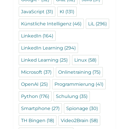
JavaScript
(31)
KI
(131)
Künstliche Intelligenz
(46)
LiL
(296)
LinkedIn
(164)
LinkedIn Learning
(294)
Linked Learning
(25)
Linux
(58)
Microsoft
(37)
Onlinetraining
(75)
OpenAI
(25)
Programmierung
(41)
Python
(176)
Schulung
(35)
Smartphone
(27)
Spionage
(30)
TH Bingen
(18)
Video2Brain
(58)