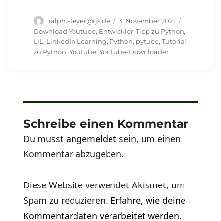
Autor
Veröffentlicht
Schlagwört
ralph.steyer@rjs.de
3. November 2021
am
Download Youtube
,
Entwickler-Tipp zu Python
,
LiL
,
LinkedIn Learning
,
Python
,
pytube
,
Tutorial
zu Python
,
Youtube
,
Youtube-Downloader
Schreibe einen Kommentar
Du musst
angemeldet
sein, um einen
Kommentar abzugeben.
Diese Website verwendet Akismet, um
Spam zu reduzieren.
Erfahre, wie deine
Kommentardaten verarbeitet werden.