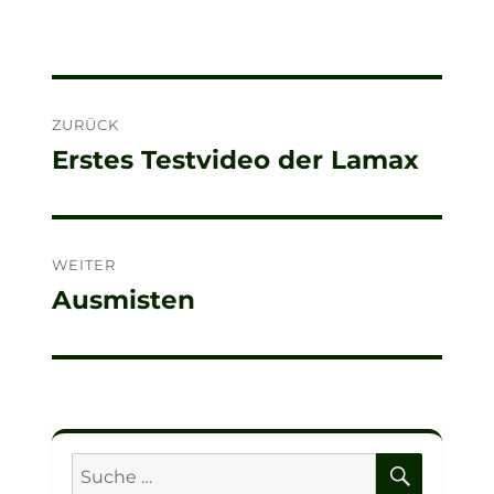
Beitragsnavigation
ZURÜCK
Erstes Testvideo der Lamax
Vorheriger
Beitrag:
WEITER
Ausmisten
Nächster
Beitrag:
SUCHE
Suche
nach: