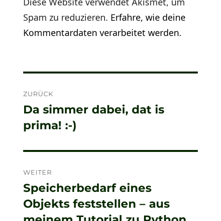
Diese Website verwendet Akismet, um
Spam zu reduzieren.
Erfahre, wie deine
Kommentardaten verarbeitet werden.
Beitragsnavigation
ZURÜCK
Da simmer dabei, dat is
Vorheriger
prima! :-)
Beitrag:
WEITER
Speicherbedarf eines
Nächster
Objekts feststellen – aus
Beitrag:
meinem Tutorial zu Python