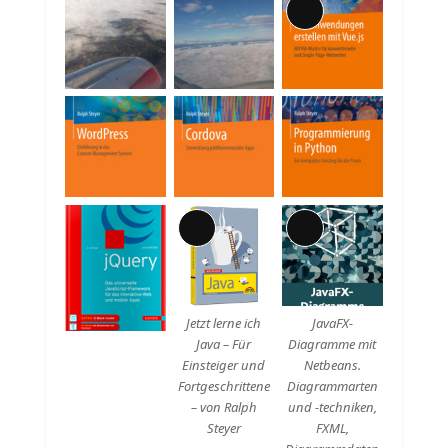
Lange
Beschreibung
Lange
Lange
Beschreibung
Beschreibung
Jetzt lerne ich
JavaFX-
Java – Für
Diagramme mit
Einsteiger und
Netbeans.
Fortgeschrittene
Diagrammarten
– von Ralph
und -techniken,
Steyer
FXML,