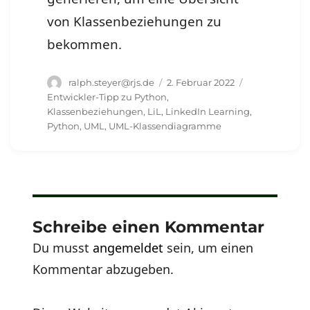
von Klassenbeziehungen zu
bekommen.
Autor
Veröffentlicht
Schlagwörter
ralph.steyer@rjs.de
2. Februar 2022
am
Entwickler-Tipp zu Python
,
Klassenbeziehungen
,
LiL
,
LinkedIn Learning
,
Python
,
UML
,
UML-Klassendiagramme
Schreibe einen Kommentar
Du musst
angemeldet
sein, um einen
Kommentar abzugeben.