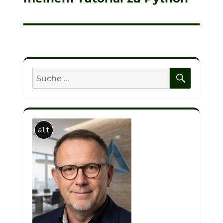
SUCHE
Suche
nach:
alt