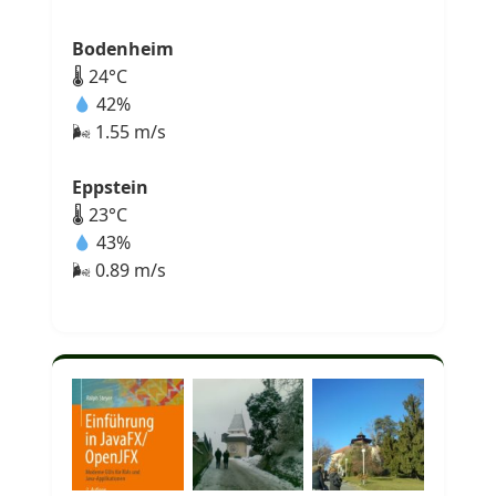
Bodenheim
🌡 24°C
42%
🌬 1.55 m/s
Eppstein
🌡 23°C
43%
🌬 0.89 m/s