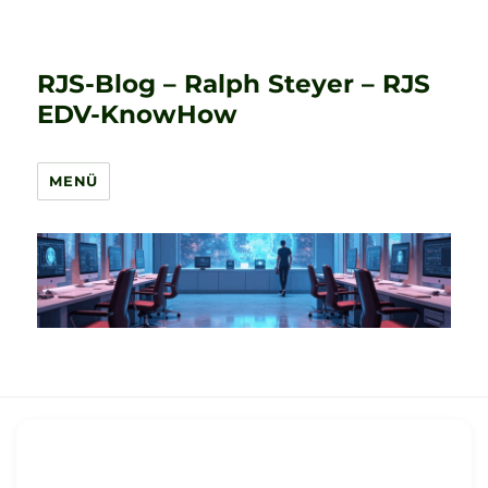
RJS-Blog – Ralph Steyer – RJS
EDV-KnowHow
MENÜ