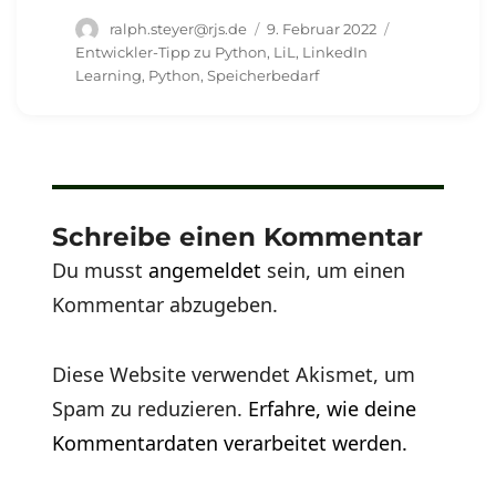
Autor
Veröffentlicht
Schlagwörter
ralph.steyer@rjs.de
9. Februar 2022
am
Entwickler-Tipp zu Python
,
LiL
,
LinkedIn
Learning
,
Python
,
Speicherbedarf
Schreibe einen Kommentar
Du musst
angemeldet
sein, um einen
Kommentar abzugeben.
Diese Website verwendet Akismet, um
Spam zu reduzieren.
Erfahre, wie deine
Kommentardaten verarbeitet werden.