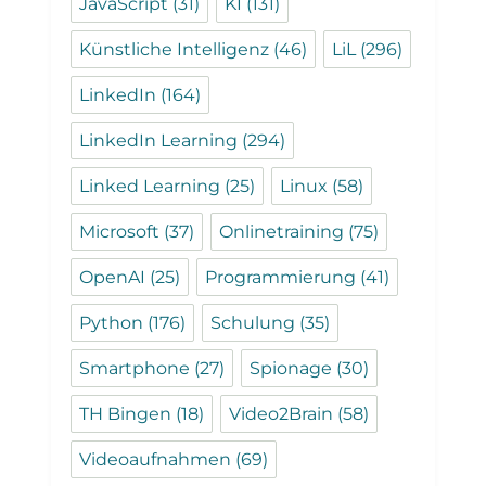
JavaScript
(31)
KI
(131)
Künstliche Intelligenz
(46)
LiL
(296)
LinkedIn
(164)
LinkedIn Learning
(294)
Linked Learning
(25)
Linux
(58)
Microsoft
(37)
Onlinetraining
(75)
OpenAI
(25)
Programmierung
(41)
Python
(176)
Schulung
(35)
Smartphone
(27)
Spionage
(30)
TH Bingen
(18)
Video2Brain
(58)
Videoaufnahmen
(69)