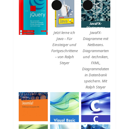
Lange
Lange
Beschreibung
Beschreibung
Jetzt lerne ich
JavaFX-
Java – Für
Diagramme mit
Einsteiger und
Netbeans.
Fortgeschrittene
Diagrammarten
– von Ralph
und -techniken,
Steyer
FXML,
Diagrammdaten
in Datenbank
speichern. Mit
Ralph Steyer