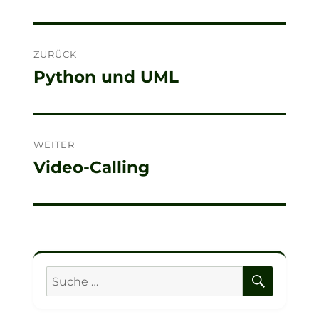
Beitragsnavigation
ZURÜCK
Python und UML
Vorheriger
Beitrag:
WEITER
Video-Calling
Nächster
Beitrag:
SUCHE
Suche
nach: