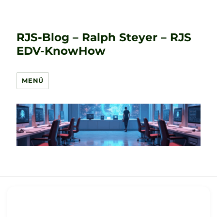
RJS-Blog – Ralph Steyer – RJS
EDV-KnowHow
MENÜ