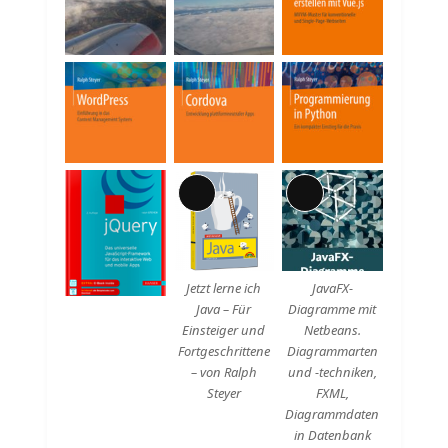
Beschreibung
Lange
Lange
Beschreibung
Beschreibung
Jetzt lerne ich
JavaFX-
Java – Für
Diagramme mit
Einsteiger und
Netbeans.
Fortgeschrittene
Diagrammarten
– von Ralph
und -techniken,
Steyer
FXML,
Diagrammdaten
in Datenbank