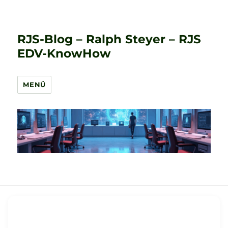
RJS-Blog – Ralph Steyer – RJS
EDV-KnowHow
MENÜ