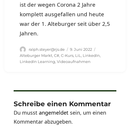
ist der wegen Corona 2 Jahre
komplett ausgefallen und heute
war der 1. Alteburger seit über 2,5
Jahren.
Autor
Veröffentlicht
Schlagwörter
ralph.steyer@rjs.de
9. Juni 2022
am
Alteburger Markt
,
C#
,
C-Kurs
,
LiL
,
LinkedIn
,
LinkedIn Learning
,
Videoaufnahmen
Schreibe einen Kommentar
Du musst
angemeldet
sein, um einen
Kommentar abzugeben.