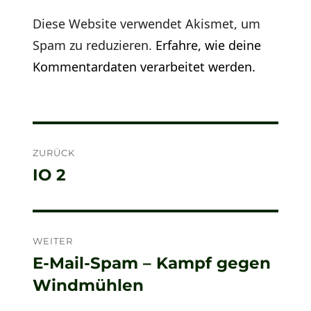
Diese Website verwendet Akismet, um
Spam zu reduzieren.
Erfahre, wie deine
Kommentardaten verarbeitet werden.
Beitragsnavigation
ZURÜCK
IO 2
Vorheriger
Beitrag:
WEITER
E-Mail-Spam – Kampf gegen
Nächster
Windmühlen
Beitrag: