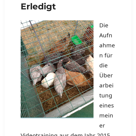
Erledigt
Die
Aufn
ahme
n für
die
Über
arbei
tung
eines
mein
er
Videotraining aus dem Jahr 2015