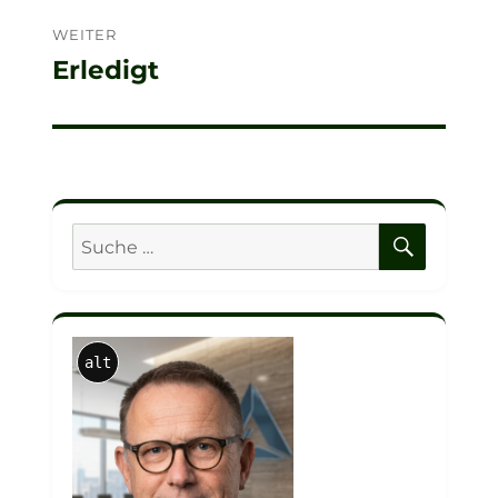
WEITER
Erledigt
Nächster
Beitrag:
SUCHE
Suche
nach:
alt