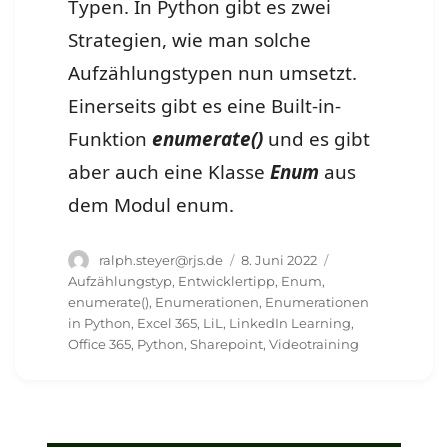
Typen. In Python gibt es zwei
Strategien, wie man solche
Aufzählungstypen nun umsetzt.
Einerseits gibt es eine Built-in-
Funktion
enumerate()
und es gibt
aber auch eine Klasse
Enum
aus
dem Modul enum.
Autor
Veröffentlicht
Schlagwörter
ralph.steyer@rjs.de
8. Juni 2022
am
Aufzählungstyp
,
Entwicklertipp
,
Enum
,
enumerate()
,
Enumerationen
,
Enumerationen
in Python
,
Excel 365
,
LiL
,
LinkedIn Learning
,
Office 365
,
Python
,
Sharepoint
,
Videotraining