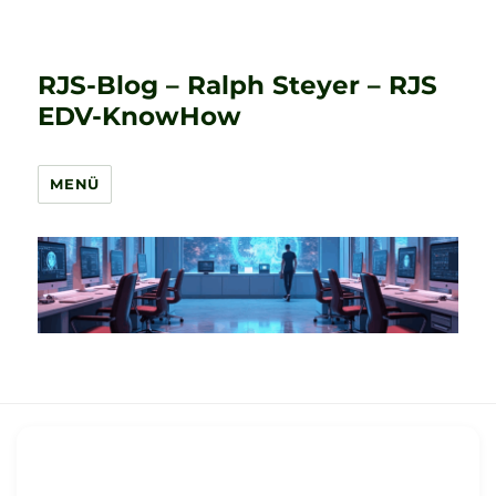
RJS-Blog – Ralph Steyer – RJS
EDV-KnowHow
MENÜ