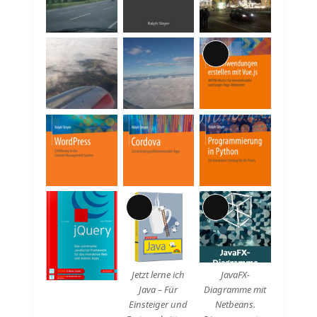
Beschreibung
Lange
Beschreibung
Lange
Lange
Beschreibung
Beschreibung
Jetzt lerne ich
JavaFX-
Java – Für
Diagramme mit
Einsteiger und
Netbeans.