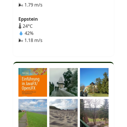
🌬 1.79 m/s
Eppstein
🌡 24°C
42%
🌬 1.18 m/s