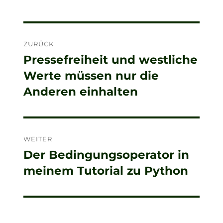
Beitragsnavigation
ZURÜCK
Pressefreiheit und westliche
Vorheriger
Werte müssen nur die
Beitrag:
Anderen einhalten
WEITER
Der Bedingungsoperator in
Nächster
meinem Tutorial zu Python
Beitrag: