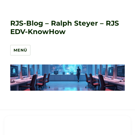
RJS-Blog – Ralph Steyer – RJS
EDV-KnowHow
MENÜ