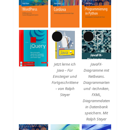
Lange
Lange
Beschreibung
Beschreibung
Jetzt lerne ich
JavaFX-
Java – Für
Diagramme mit
Einsteiger und
Netbeans.
Fortgeschrittene
Diagrammarten
– von Ralph
und -techniken,
Steyer
FXML,
Diagrammdaten
in Datenbank
speichern. Mit
Ralph Steyer