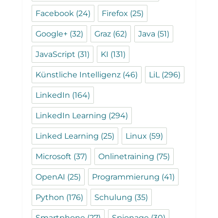
Facebook
(24)
Firefox
(25)
Google+
(32)
Graz
(62)
Java
(51)
JavaScript
(31)
KI
(131)
Künstliche Intelligenz
(46)
LiL
(296)
LinkedIn
(164)
LinkedIn Learning
(294)
Linked Learning
(25)
Linux
(59)
Microsoft
(37)
Onlinetraining
(75)
OpenAI
(25)
Programmierung
(41)
Python
(176)
Schulung
(35)
Smartphone
(27)
Spionage
(30)