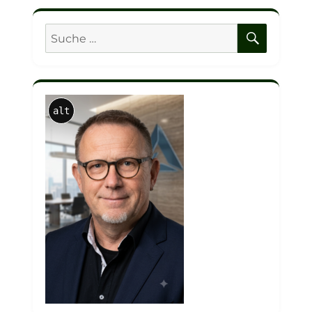
SUCHE
Suche
nach:
alt