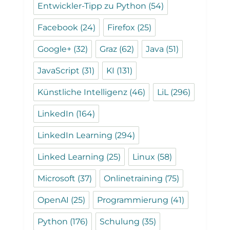
Entwickler-Tipp zu Python
(54)
Facebook
(24)
Firefox
(25)
Google+
(32)
Graz
(62)
Java
(51)
JavaScript
(31)
KI
(131)
Künstliche Intelligenz
(46)
LiL
(296)
LinkedIn
(164)
LinkedIn Learning
(294)
Linked Learning
(25)
Linux
(58)
Microsoft
(37)
Onlinetraining
(75)
OpenAI
(25)
Programmierung
(41)
Python
(176)
Schulung
(35)