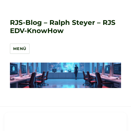
RJS-Blog – Ralph Steyer – RJS
EDV-KnowHow
MENÜ