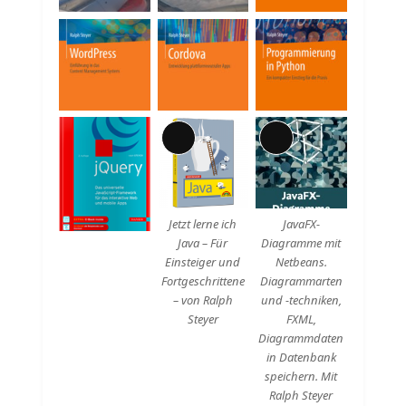
Lange
Lange
Beschreibung
Beschreibung
Jetzt lerne ich
JavaFX-
Java – Für
Diagramme mit
Einsteiger und
Netbeans.
Fortgeschrittene
Diagrammarten
– von Ralph
und -techniken,
Steyer
FXML,
Diagrammdaten
in Datenbank
speichern. Mit
Ralph Steyer