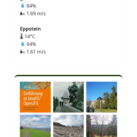
64%
🌬 1.69 m/s
Eppstein
🌡 14°C
64%
🌬 1.61 m/s