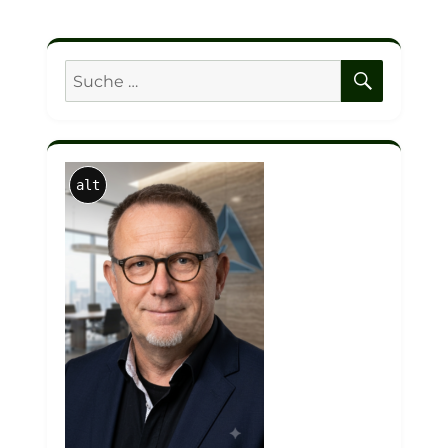
SUCHE
Suche
nach:
alt