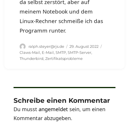
da selbst zerstört, aber auf
meinem Notebook und dem
Linux-Rechner schmeiße ich das
Programm runter.
Autor
Veröffentlicht
Schlagwörter
ralph.steyer@rjs.de
29. August 2022
am
Claws-Mail
,
E-Mail
,
SMTP
,
SMTP-Server
,
Thunderbird
,
Zertifikatsprobleme
Schreibe einen Kommentar
Du musst
angemeldet
sein, um einen
Kommentar abzugeben.