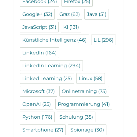
Facebook
(24)
Firefox
(25)
Google+
(32)
Graz
(62)
Java
(51)
JavaScript
(31)
KI
(131)
Künstliche Intelligenz
(46)
LiL
(296)
LinkedIn
(164)
LinkedIn Learning
(294)
Linked Learning
(25)
Linux
(58)
Microsoft
(37)
Onlinetraining
(75)
OpenAI
(25)
Programmierung
(41)
Python
(176)
Schulung
(35)
Smartphone
(27)
Spionage
(30)