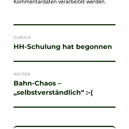
Kommentardaten verarbeitet werden.
Beitragsnavigation
ZURÜCK
HH-Schulung hat begonnen
Vorheriger
Beitrag:
WEITER
Bahn-Chaos –
Nächster
„selbstverständlich“ :-(
Beitrag: