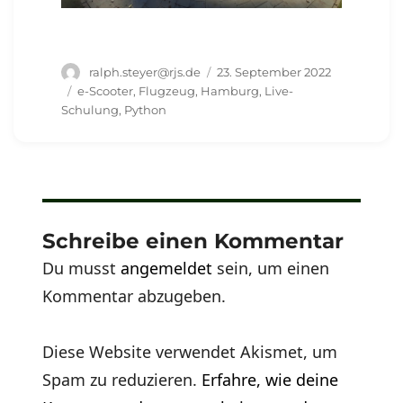
Autor
Veröffentlicht
ralph.steyer@rjs.de
23. September 2022
am
Schlagwörter
e-Scooter
,
Flugzeug
,
Hamburg
,
Live-
Schulung
,
Python
Schreibe einen Kommentar
Du musst
angemeldet
sein, um einen
Kommentar abzugeben.
Diese Website verwendet Akismet, um
Spam zu reduzieren.
Erfahre, wie deine