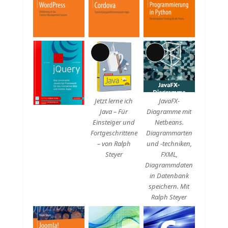
Lange
Lange
Beschreibung
Beschreibung
Jetzt lerne ich
JavaFX-
Java – Für
Diagramme mit
Einsteiger und
Netbeans.
Fortgeschrittene
Diagrammarten
– von Ralph
und -techniken,
Steyer
FXML,
Diagrammdaten
in Datenbank
speichern. Mit
Ralph Steyer