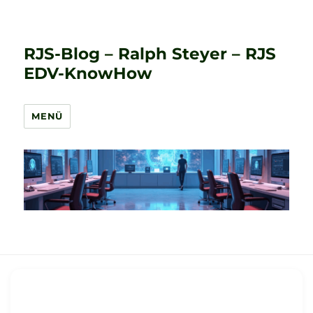
RJS-Blog – Ralph Steyer – RJS
EDV-KnowHow
MENÜ