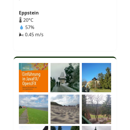
Eppstein
🌡 20°C
57%
🌬 0.45 m/s