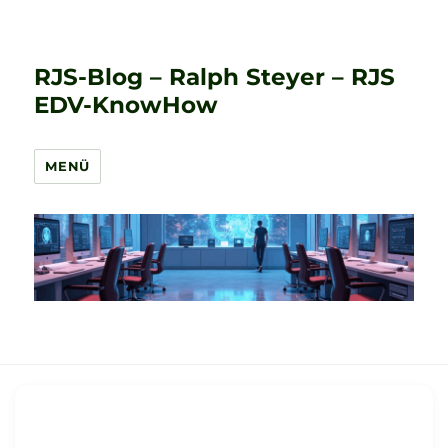
RJS-Blog – Ralph Steyer – RJS
EDV-KnowHow
MENÜ