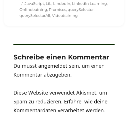
am
Schlagwörter
JavaScript
,
LiL
,
LindedIn
,
LinkedIn Learning
,
Onlinetraining
,
Promises
,
querySelector
,
querySelectorAll
,
Videotraining
Schreibe einen Kommentar
Du musst
angemeldet
sein, um einen
Kommentar abzugeben.
Diese Website verwendet Akismet, um
Spam zu reduzieren.
Erfahre, wie deine
Kommentardaten verarbeitet werden.