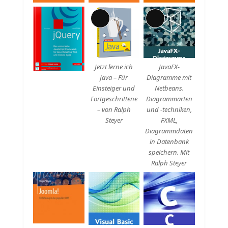
Lange
Lange
Beschreibung
Beschreibung
Jetzt lerne ich
JavaFX-
Java – Für
Diagramme mit
Einsteiger und
Netbeans.
Fortgeschrittene
Diagrammarten
– von Ralph
und -techniken,
Steyer
FXML,
Diagrammdaten
in Datenbank
speichern. Mit
Ralph Steyer