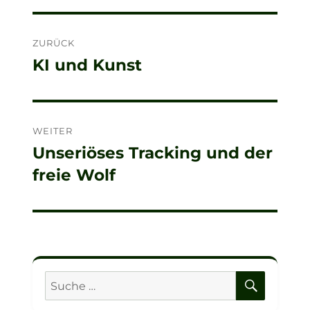
Beitragsnavigation
ZURÜCK
KI und Kunst
Vorheriger
Beitrag:
WEITER
Unseriöses Tracking und der
Nächster
freie Wolf
Beitrag:
SUCHE
Suche
nach: