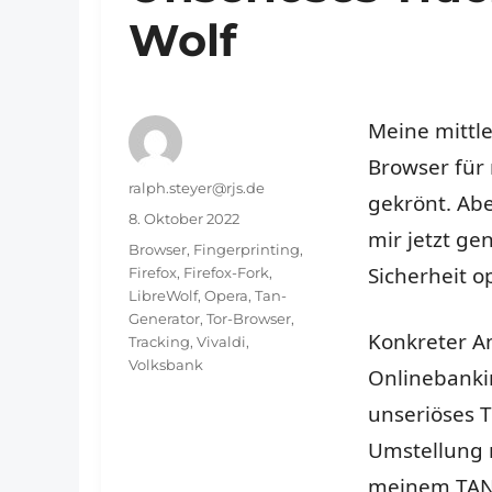
Wolf
Meine mittle
Browser für 
Autor
ralph.steyer@rjs.de
gekrönt. Ab
Veröffentlicht
8. Oktober 2022
mir jetzt g
am
Schlagwörter
Browser
,
Fingerprinting
,
Sicherheit o
Firefox
,
Firefox-Fork
,
LibreWolf
,
Opera
,
Tan-
Generator
,
Tor-Browser
,
Konkreter A
Tracking
,
Vivaldi
,
Volksbank
Onlinebanki
unseriöses T
Umstellung 
meinem TAN-