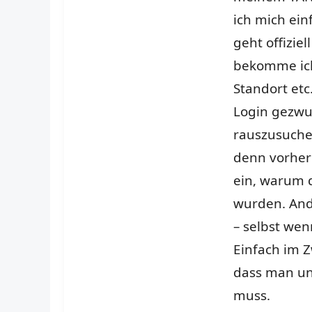
ich mich ei
geht offizie
bekomme ich
Standort et
Login gezwu
rauszusuche
denn vorher 
ein, warum 
wurden. And
– selbst wen
Einfach im Z
dass man un
muss.