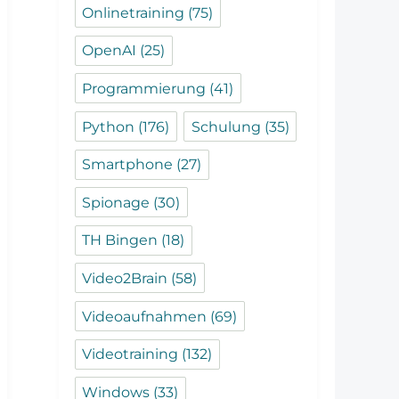
Onlinetraining
(75)
OpenAI
(25)
Programmierung
(41)
Python
(176)
Schulung
(35)
Smartphone
(27)
Spionage
(30)
TH Bingen
(18)
Video2Brain
(58)
Videoaufnahmen
(69)
Videotraining
(132)
Windows
(33)