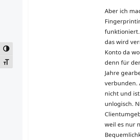
Aber ich mac
Fingerprinti
funktioniert
das wird ver
UMSCHALTEN AUF HOHE KONTRASTE
Konto da wo
denn für de
SCHRIFT VERGRÖSSERN
Jahre gearbe
verbunden. A
nicht und i
unlogisch. N
Clientumgebu
weil es nur
Bequemlichk