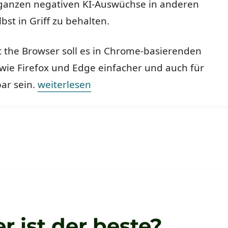
 ganzen negativen KI-Auswüchse in anderen
bst in Griff zu behalten.
t the Browser soll es in Chrome-basierenden
wie Firefox und Edge einfacher und auch für
„Just the Browser“
ar sein.
weiterlesen
 ist der beste?