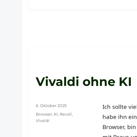
Vivaldi ohne KI
Veröffentlicht
Ich sollte vi
6. Oktober 2025
am
Schlagwörter
Browser
,
KI
,
Recall
,
habe ihn ein
Vivaldi
Browser, bi
mit Brave u