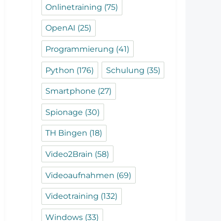
Onlinetraining
(75)
OpenAI
(25)
Programmierung
(41)
Python
(176)
Schulung
(35)
Smartphone
(27)
Spionage
(30)
TH Bingen
(18)
Video2Brain
(58)
Videoaufnahmen
(69)
Videotraining
(132)
Windows
(33)