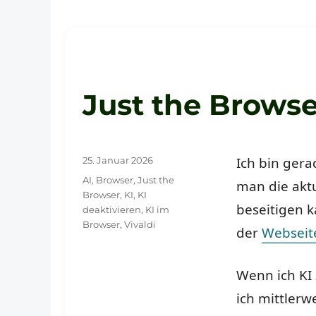
Just the Browse
Veröffentlicht
Ich bin gera
25. Januar 2026
am
Schlagwörter
AI
,
Browser
,
Just the
man die aktu
Browser
,
KI
,
KI
beseitigen 
deaktivieren
,
KI im
Browser
,
Vivaldi
der
Webseit
Wenn ich KI 
ich mittlerw