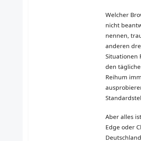
Welcher Brow
nicht beant
nennen, trau
anderen drei
Situationen 
den täglich
Reihum imme
ausprobieren
Standardstel
Aber alles i
Edge oder Ch
Deutschland 