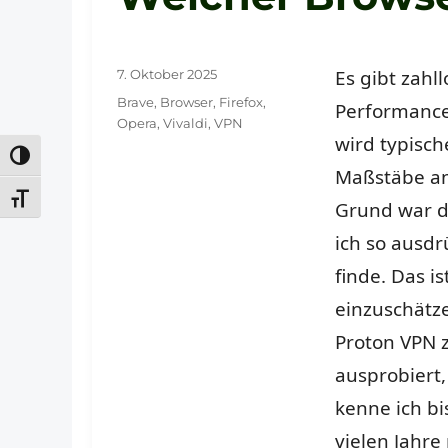
Veröffentlicht
Es gibt zahl
7. Oktober 2025
am
Schlagwörter
Brave
,
Browser
,
Firefox
,
Performance
Opera
,
Vivaldi
,
VPN
wird typisc
UMSCHALTEN AUF HOHE KONTRASTE
Maßstäbe an 
SCHRIFT VERGRÖSSERN
Grund war de
ich so ausdr
finde. Das i
einzuschätzen
Proton VPN z
ausprobiert,
kenne ich bi
vielen Jahre