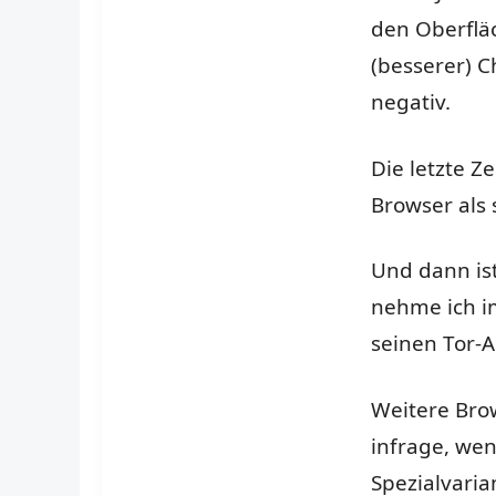
den Oberflä
(besserer) C
negativ.
Die letzte Ze
Browser als s
Und dann ist
nehme ich im
seinen Tor-A
Weitere Bro
infrage, wen
Spezialvaria