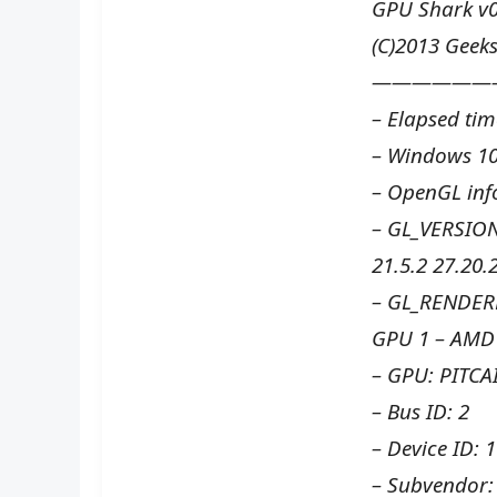
GPU Shark v0
(C)2013 Geek
——————
– Elapsed tim
– Windows 10
– OpenGL inf
– GL_VERSION
21.5.2 27.20.
– GL_RENDERE
GPU 1 – AMD 
– GPU: PITCA
– Bus ID: 2
– Device ID: 
– Subvendor: