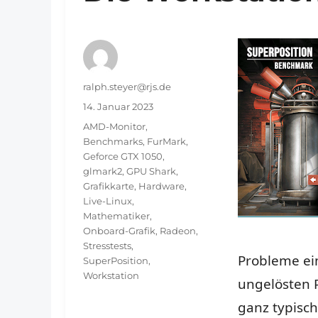
Autor
ralph.steyer@rjs.de
Veröffentlicht
14. Januar 2023
am
Schlagwörter
AMD-Monitor
,
Benchmarks
,
FurMark
,
Geforce GTX 1050
,
glmark2
,
GPU Shark
,
Grafikkarte
,
Hardware
,
Live-Linux
,
Mathematiker
,
Onboard-Grafik
,
Radeon
,
Stresstests
,
Probleme ei
SuperPosition
,
Workstation
ungelösten P
ganz typisch