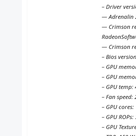
– Driver vers
— Adrenalin 
— Crimson rel
RadeonSoftw
— Crimson re
– Bios versio
– GPU memor
– GPU memor
– GPU temp: 
– Fan speed:
– GPU cores:
– GPU ROPs: 
– GPU Texture