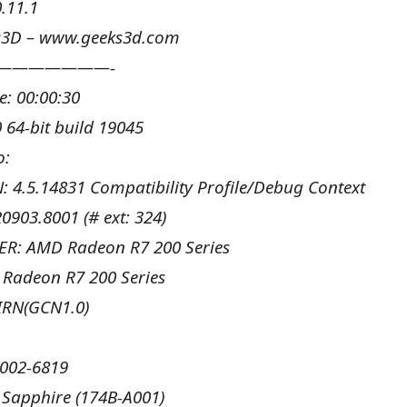
.11.1
s3D – www.geeks3d.com
———————-
e: 00:00:30
 64-bit build 19045
o:
: 4.5.14831 Compatibility Profile/Debug Context
20903.8001 (# ext: 324)
R: AMD Radeon R7 200 Series
Radeon R7 200 Series
IRN(GCN1.0)
1002-6819
 Sapphire (174B-A001)