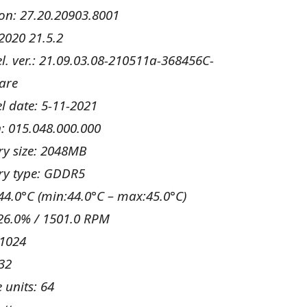
ion: 27.20.20903.8001
2020 21.5.2
. ver.: 21.09.03.08-210511a-368456C-
are
l date: 5-11-2021
n: 015.048.000.000
y size: 2048MB
y type: GDDR5
44.0°C (min:44.0°C – max:45.0°C)
 26.0% / 1501.0 RPM
 1024
32
 units: 64