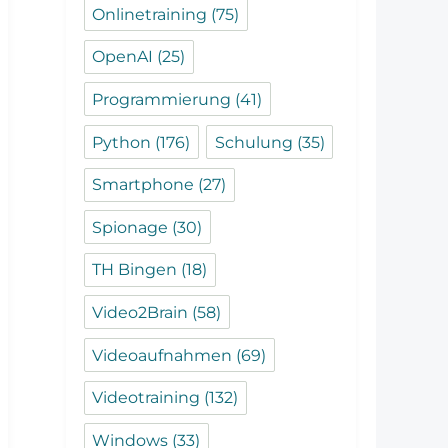
Onlinetraining
(75)
OpenAI
(25)
Programmierung
(41)
Python
(176)
Schulung
(35)
Smartphone
(27)
Spionage
(30)
TH Bingen
(18)
Video2Brain
(58)
Videoaufnahmen
(69)
Videotraining
(132)
Windows
(33)