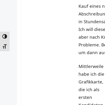
Kauf eines n
Abschreibung
in Stundensä
Ich will die
aber nach Kr
UMSCHALTEN AUF HOHE KONTRASTE
Probleme. Be
SCHRIFT VERGRÖSSERN
um dann aus
Mittlerweile
habe ich die
Grafikkarte,
die ich als
ersten