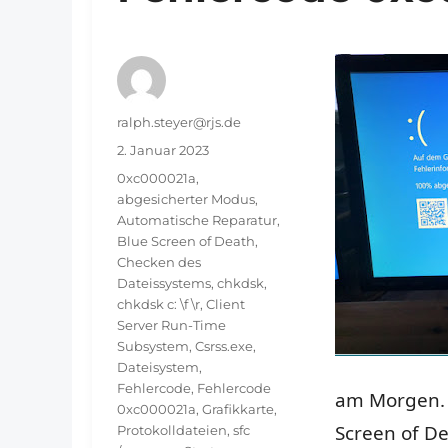
Autor
ralph.steyer@rjs.de
Veröffentlicht
2. Januar 2023
am
Schlagwörter
0xc000021a
,
abgesicherter Modus
,
Automatische Reparatur
,
Blue Screen of Death
,
Checken des
Dateissystems
,
chkdsk
,
chkdsk c: \f \r
,
Client
Server Run-Time
Subsystem
,
Csrss.exe
,
Dateisystem
,
Fehlercode
,
Fehlercode
am Morgen. 
0xc000021a
,
Grafikkarte
,
Screen of D
Protokolldateien
,
sfc