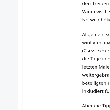
den Treiber
Windows. Let
Notwendigke
Allgemein so
winlogon.ex
(Csrss.exe) 
die Tage in 
letzten Mal
weitergebrac
beteiligten 
inkludiert f
Aber die Tip