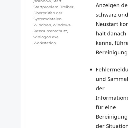
/scannow
,
Start
,
Anzeigen de
Startproblem
,
Treiber
,
Überprüfen der
schwarz und
Systemdateien
,
Neustart ko
Windows
,
Windows-
Ressourcenschutz
,
hält danach 
winlogon.exe
,
kenne, führe
Workstation
Bereinigung 
Fehlermeld
und Samme
der
Information
für eine
Bereinigung
der Situatio