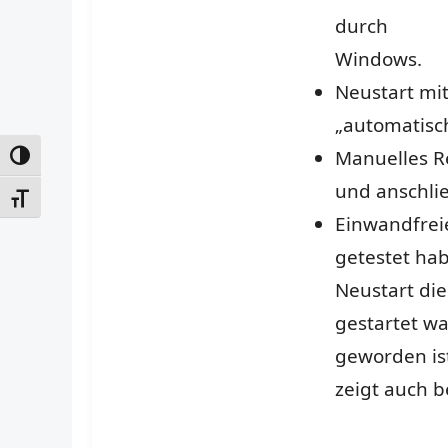
durch
Windows.
Neustart mi
„automatisc
Manuelles R
UMSCHALTEN AUF HOHE KONTRASTE
und anschli
SCHRIFT VERGRÖSSERN
Einwandfreie
getestet hab
Neustart di
gestartet wa
geworden ist
zeigt auch b