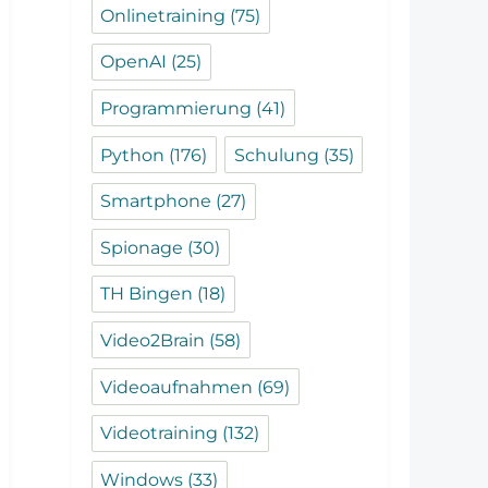
Onlinetraining
(75)
OpenAI
(25)
Programmierung
(41)
Python
(176)
Schulung
(35)
Smartphone
(27)
Spionage
(30)
TH Bingen
(18)
Video2Brain
(58)
Videoaufnahmen
(69)
Videotraining
(132)
Windows
(33)