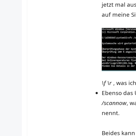
jetzt mal au
auf meine S
\f \r
, was i
Ebenso das 
/scannow
, w
nennt.
Beides kann