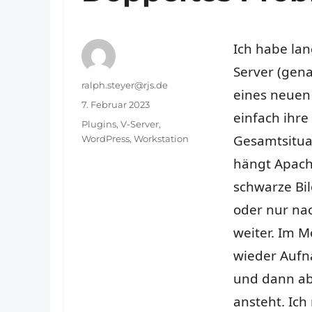
Ich habe lan
Server (ge
Autor
ralph.steyer@rjs.de
eines neuen 
Veröffentlicht
7. Februar 2023
einfach ihre
am
Schlagwörter
Plugins
,
V-Server
,
Gesamtsitua
WordPress
,
Workstation
hängt Apach
schwarze Bi
oder nur nac
weiter. Im 
wieder Auf
und dann ab
ansteht. Ich