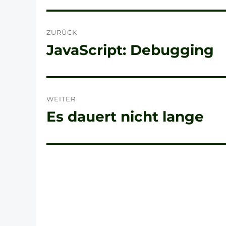
Beitragsnavigation
ZURÜCK
JavaScript: Debugging
Vorheriger
Beitrag:
WEITER
Es dauert nicht lange
Nächster
Beitrag: