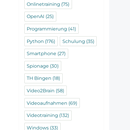
Onlinetraining
(75)
OpenAI
(25)
Programmierung
(41)
Python
(176)
Schulung
(35)
Smartphone
(27)
Spionage
(30)
TH Bingen
(18)
Video2Brain
(58)
Videoaufnahmen
(69)
Videotraining
(132)
Windows
(33)