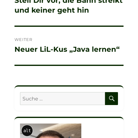
Stell Dir vor, die Bahn streikt
Vorheriger
und keiner geht hin
Beitrag:
WEITER
Neuer LiL-Kus „Java lernen“
Nächster
Beitrag:
SUCHE
Suche
nach:
alt