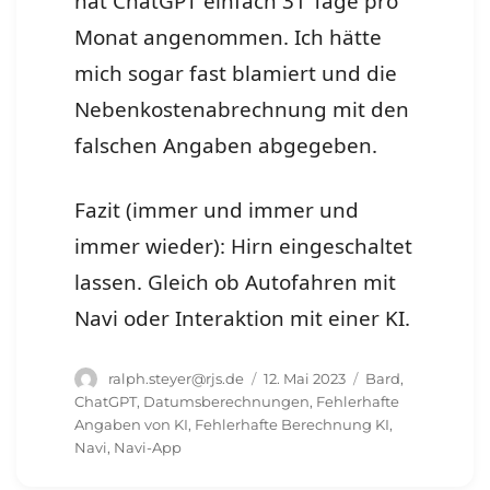
hat ChatGPT einfach 31 Tage pro
Monat angenommen. Ich hätte
mich sogar fast blamiert und die
Nebenkostenabrechnung mit den
falschen Angaben abgegeben.
Fazit (immer und immer und
immer wieder): Hirn eingeschaltet
lassen. Gleich ob Autofahren mit
Navi oder Interaktion mit einer KI.
Autor
Veröffentlicht
Schlagwörter
ralph.steyer@rjs.de
12. Mai 2023
Bard
,
am
ChatGPT
,
Datumsberechnungen
,
Fehlerhafte
Angaben von KI
,
Fehlerhafte Berechnung KI
,
Navi
,
Navi-App