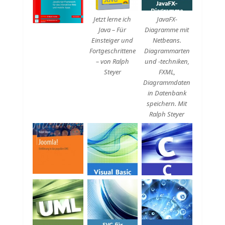
Jetzt lerne ich
JavaFX-
Java – Für
Diagramme mit
Einsteiger und
Netbeans.
Fortgeschrittene
Diagrammarten
– von Ralph
und -techniken,
Steyer
FXML,
Diagrammdaten
in Datenbank
speichern. Mit
Ralph Steyer