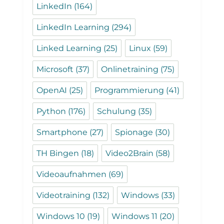
LinkedIn
(164)
LinkedIn Learning
(294)
Linked Learning
(25)
Linux
(59)
Microsoft
(37)
Onlinetraining
(75)
OpenAI
(25)
Programmierung
(41)
Python
(176)
Schulung
(35)
Smartphone
(27)
Spionage
(30)
TH Bingen
(18)
Video2Brain
(58)
Videoaufnahmen
(69)
Videotraining
(132)
Windows
(33)
Windows 10
(19)
Windows 11
(20)