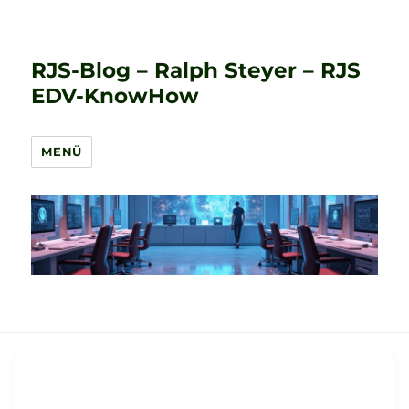
RJS-Blog – Ralph Steyer – RJS
EDV-KnowHow
MENÜ