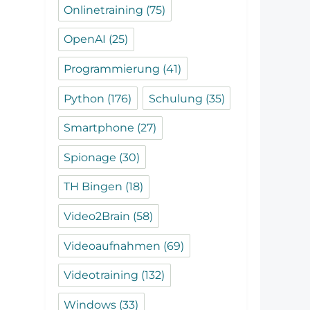
Onlinetraining
(75)
OpenAI
(25)
Programmierung
(41)
Python
(176)
Schulung
(35)
Smartphone
(27)
Spionage
(30)
TH Bingen
(18)
Video2Brain
(58)
Videoaufnahmen
(69)
Videotraining
(132)
Windows
(33)