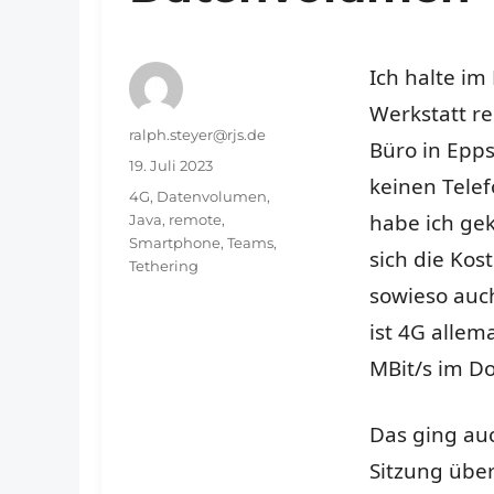
Ich halte im
Werkstatt r
Autor
ralph.steyer@rjs.de
Büro in Epps
Veröffentlicht
19. Juli 2023
keinen Tele
am
Schlagwörter
4G
,
Datenvolumen
,
habe ich gek
Java
,
remote
,
Smartphone
,
Teams
,
sich die Ko
Tethering
sowieso auch
ist 4G allem
MBit/s im D
Das ging au
Sitzung übe