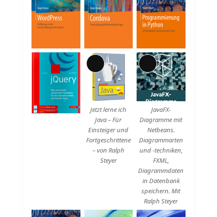
Lange
Lange
Beschreibung
Beschreibung
Jetzt lerne ich
JavaFX-
Java – Für
Diagramme mit
Einsteiger und
Netbeans.
Fortgeschrittene
Diagrammarten
– von Ralph
und -techniken,
Steyer
FXML,
Diagrammdaten
in Datenbank
speichern. Mit
Ralph Steyer