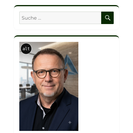
SUCHE
Suche
nach:
alt