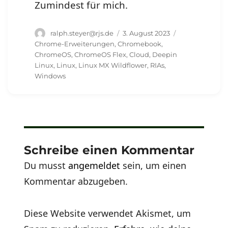
Zumindest für mich.
Autor
Veröffentlicht
Schlagwörter
ralph.steyer@rjs.de
3. August 2023
am
Chrome-Erweiterungen
,
Chromebook
,
ChromeOS
,
ChromeOS Flex
,
Cloud
,
Deepin
Linux
,
Linux
,
Linux MX Wildflower
,
RIAs
,
Windows
Schreibe einen Kommentar
Du musst
angemeldet
sein, um einen
Kommentar abzugeben.
Diese Website verwendet Akismet, um