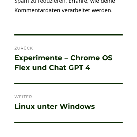
Spam zu reduzieren.
Erfahre, wie deine
Kommentardaten verarbeitet werden.
Beitragsnavigation
ZURÜCK
Experimente – Chrome OS
Vorheriger
Flex und Chat GPT 4
Beitrag:
WEITER
Linux unter Windows
Nächster
Beitrag: