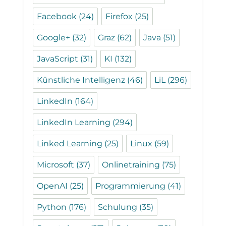
Facebook
(24)
Firefox
(25)
Google+
(32)
Graz
(62)
Java
(51)
JavaScript
(31)
KI
(132)
Künstliche Intelligenz
(46)
LiL
(296)
LinkedIn
(164)
LinkedIn Learning
(294)
Linked Learning
(25)
Linux
(59)
Microsoft
(37)
Onlinetraining
(75)
OpenAI
(25)
Programmierung
(41)
Python
(176)
Schulung
(35)