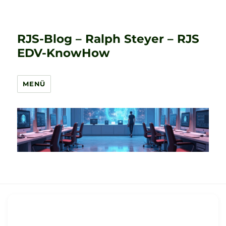
RJS-Blog – Ralph Steyer – RJS
EDV-KnowHow
MENÜ