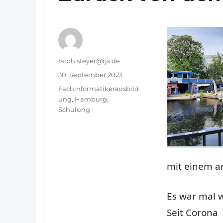
Autor
ralph.steyer@rjs.de
Veröffentlicht
30. September 2023
am
Schlagwörter
Fachinformatikerausbild
ung
,
Hamburg
,
Schulung
mit einem a
Es war mal w
Seit Corona