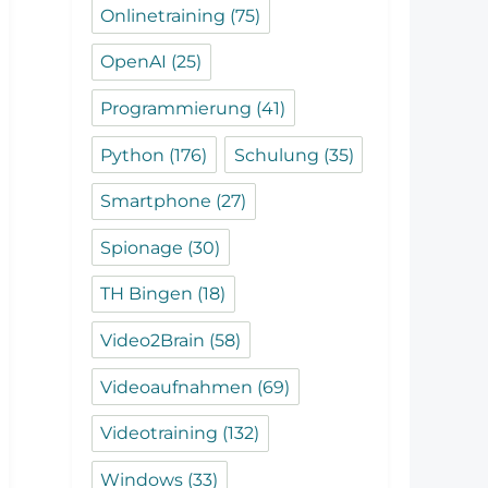
Onlinetraining
(75)
OpenAI
(25)
Programmierung
(41)
Python
(176)
Schulung
(35)
Smartphone
(27)
Spionage
(30)
TH Bingen
(18)
Video2Brain
(58)
Videoaufnahmen
(69)
Videotraining
(132)
Windows
(33)