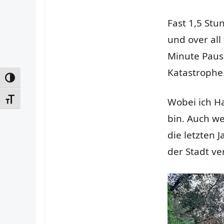
Fast 1,5 St
und over all 
Minute Pause
Katastrophe
UMSCHALTEN AUF HOHE KONTRASTE
Wobei ich H
SCHRIFT VERGRÖSSERN
bin. Auch w
die letzten 
der Stadt v