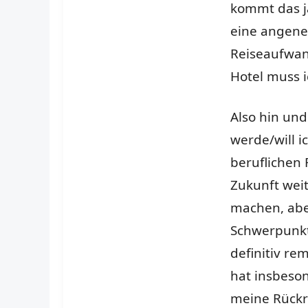
kommt das j
eine angene
Reiseaufwand
Hotel muss 
Also hin und
werde/will i
beruflichen 
Zukunft wei
machen, abe
Schwerpunkt
definitiv re
hat insbeso
meine Rückr