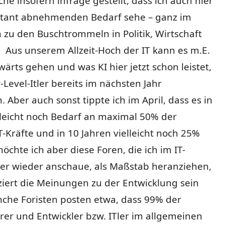
he insofern infrage gestellt, dass ich auch hier
itant abnehmenden Bedarf sehe – ganz im
zu den Buschtrommeln in Politik, Wirtschaft
 Aus unserem Allzeit-Hoch der IT kann es m.E.
ärts gehen und was KI hier jetzt schon leistet,
-Level-Itler bereits im nächsten Jahr
 Aber auch sonst tippte ich im April, dass es in
lleicht noch Bedarf an maximal 50% der
T-Kräfte und in 10 Jahren vielleicht noch 25%
öchte ich aber diese Foren, die ich im IT-
r wieder anschaue, als Maßstab heranziehen,
ziert die Meinungen zu der Entwicklung sein
che Foristen posten etwa, dass 99% der
er und Entwickler bzw. ITler im allgemeinen