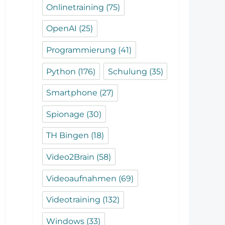
Onlinetraining
(75)
OpenAI
(25)
Programmierung
(41)
Python
(176)
Schulung
(35)
Smartphone
(27)
Spionage
(30)
TH Bingen
(18)
Video2Brain
(58)
Videoaufnahmen
(69)
Videotraining
(132)
Windows
(33)