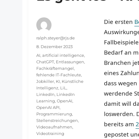
Die ersten
B
Auswirkung
Autor
ralph.steyer@rjs.de
Fallbeispiel
Veröffentlicht
8. Dezember 2023
Bedarf an m
am
Schlagwörter
AI
,
artificial intelligence
,
Branchen jet
ChatGPT
,
Entlassungen
,
Fachkräftemangel
,
eines Zahlun
fehlende IT-Fachleute
,
Jobkiller
,
KI
,
Künstliche
dass wegen K
Intelligenz
,
LiL
,
werdende St
LinkedIn
,
LinkedIn
Learning
,
OpenAI
,
damit will 
OpenAI API
,
loswerden. D
Programmierung
,
Stellenstreichungen
,
bereits am
2
Videoaufnahmen
,
gepostet un
Videotraining