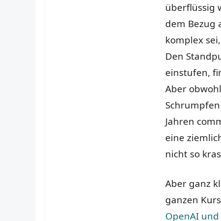
überflüssig 
dem Bezug au
komplex sei,
Den Standpun
einstufen, f
Aber obwohl 
Schrumpfen 
Jahren comm
eine ziemlic
nicht so kras
Aber ganz kl
ganzen Kur
OpenAI und