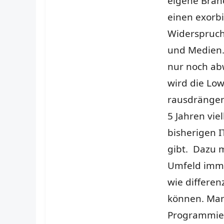
eigene Branc
einen exorb
Widerspruch 
und Medien.
nur noch abw
wird die Low
rausdrängen.
5 Jahren vie
bisherigen I
gibt. Dazu m
Umfeld imme
wie differen
können. Man
Programmier