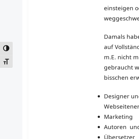
einsteigen o
weggeschw
Damals habe
auf Vollstän
UMSCHALTEN AUF HOHE KONTRASTE
m.E. nicht m
SCHRIFT VERGRÖSSERN
gebraucht we
bisschen erw
Designer un
Webseitener
Marketing
Autoren und
Übersetzer