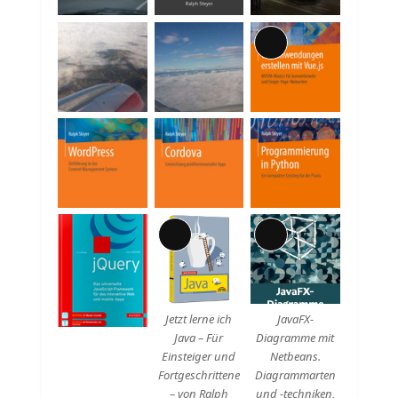
Lange
Beschreibung
Lange
Lange
Beschreibung
Beschreibung
Jetzt lerne ich
JavaFX-
Java – Für
Diagramme mit
Einsteiger und
Netbeans.
Fortgeschrittene
Diagrammarten
– von Ralph
und -techniken,