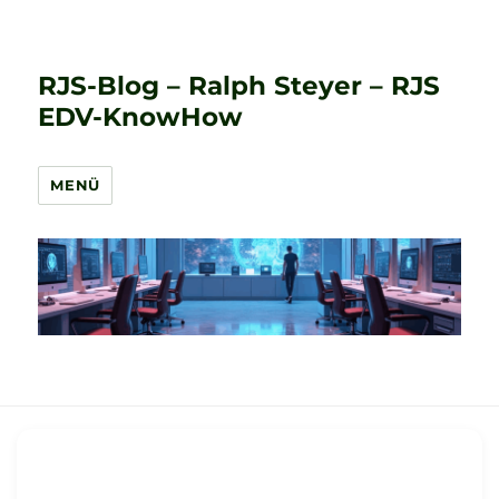
RJS-Blog – Ralph Steyer – RJS
EDV-KnowHow
MENÜ