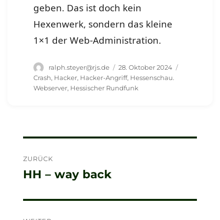
geben. Das ist doch kein
Hexenwerk, sondern das kleine
1×1 der Web-Administration.
Autor
Veröffentlicht
Schlagwört
ralph.steyer@rjs.de
28. Oktober 2024
am
Crash
,
Hacker
,
Hacker-Angriff
,
Hessenschau.
Webserver
,
Hessischer Rundfunk
Beitragsnavigation
ZURÜCK
HH – way back
Vorheriger
Beitrag: