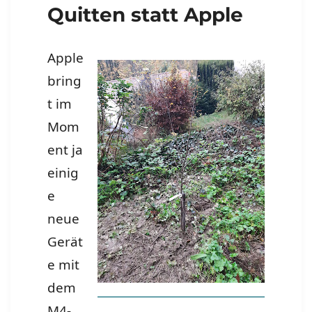
Quitten statt Apple
Apple
bring
t im
Mom
ent ja
einig
e
neue
Gerät
e mit
dem
M4-