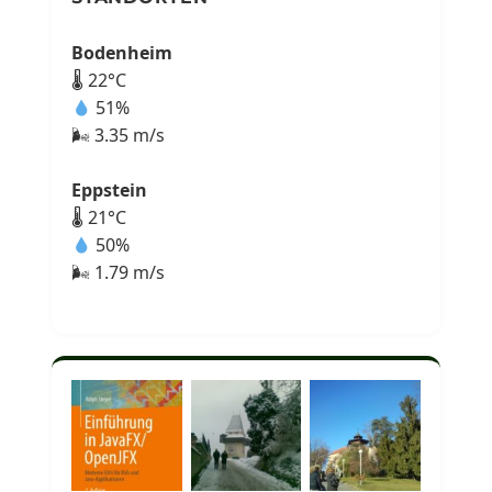
Bodenheim
🌡 22°C
51%
🌬 3.35 m/s
Eppstein
🌡 21°C
50%
🌬 1.79 m/s