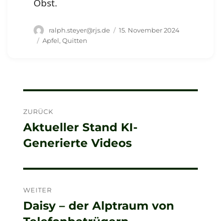
Obst.
Autor
Veröffentlicht
ralph.steyer@rjs.de
15. November 2024
am
Schlagwörter
Apfel
,
Quitten
Beitragsnavigation
ZURÜCK
Aktueller Stand KI-
Vorheriger
Generierte Videos
Beitrag:
WEITER
Daisy – der Alptraum von
Nächster