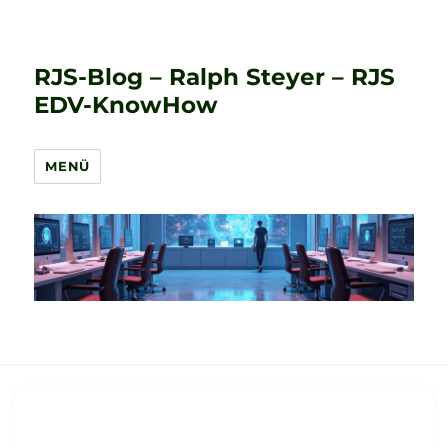
RJS-Blog – Ralph Steyer – RJS
EDV-KnowHow
MENÜ