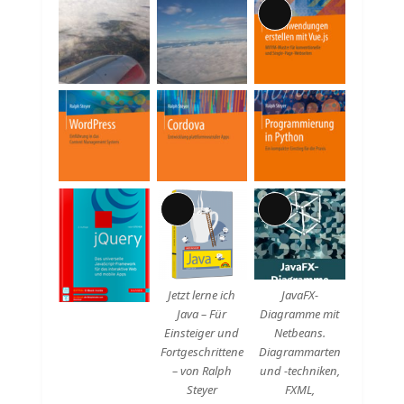
Lange
Beschreibung
Lange
Lange
Beschreibung
Beschreibung
Jetzt lerne ich
JavaFX-
Java – Für
Diagramme mit
Einsteiger und
Netbeans.
Fortgeschrittene
Diagrammarten
– von Ralph
und -techniken,
Steyer
FXML,