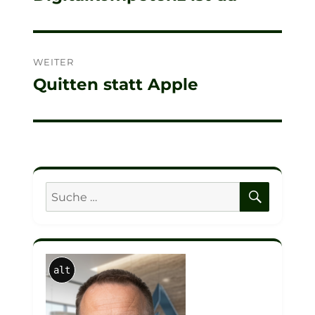
WEITER
Quitten statt Apple
Nächster
Beitrag:
SUCHE
Suche
nach:
alt