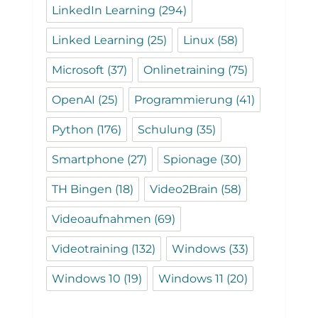
LinkedIn Learning
(294)
Linked Learning
(25)
Linux
(58)
Microsoft
(37)
Onlinetraining
(75)
OpenAI
(25)
Programmierung
(41)
Python
(176)
Schulung
(35)
Smartphone
(27)
Spionage
(30)
TH Bingen
(18)
Video2Brain
(58)
Videoaufnahmen
(69)
Videotraining
(132)
Windows
(33)
Windows 10
(19)
Windows 11
(20)