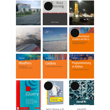
Lange
Beschreibung
Lange
Beschreibung
Lange
Lange
Beschreibung
Beschreibung
Jetzt lerne ich
JavaFX-