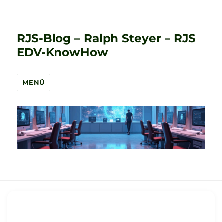
RJS-Blog – Ralph Steyer – RJS
EDV-KnowHow
MENÜ