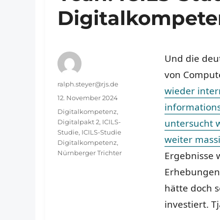
Digitalkompeten
Und die deu
von Comput
Autor
ralph.steyer@rjs.de
wieder inte
Veröffentlicht
12. November 2024
information
am
Schlagwörter
Digitalkompetenz
,
untersucht w
Digitalpakt 2
,
ICILS-
Studie
,
ICILS-Studie
weiter mass
Digitalkompetenz
,
Nürnberger Trichter
Ergebnisse w
Erhebungen 
hätte doch s
investiert. 