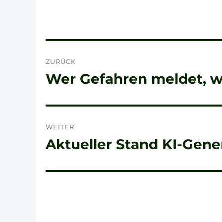
Beitragsnavigation
ZURÜCK
Wer Gefahren meldet, wi
Vorheriger
Beitrag:
WEITER
Aktueller Stand KI-Gene
Nächster
Beitrag: