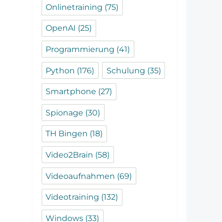
Onlinetraining
(75)
OpenAI
(25)
Programmierung
(41)
Python
(176)
Schulung
(35)
Smartphone
(27)
Spionage
(30)
TH Bingen
(18)
Video2Brain
(58)
Videoaufnahmen
(69)
Videotraining
(132)
Windows
(33)