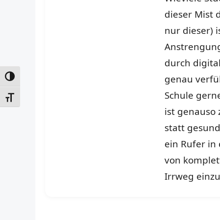
dieser Mist 
nur dieser) 
Anstrengung
durch digita
genau verfüh
UMSCHALTEN AUF HOHE KONTRASTE
Schule gerne
SCHRIFT VERGRÖSSERN
ist genauso
statt gesund
ein Rufer in
von komplett
Irrweg einz