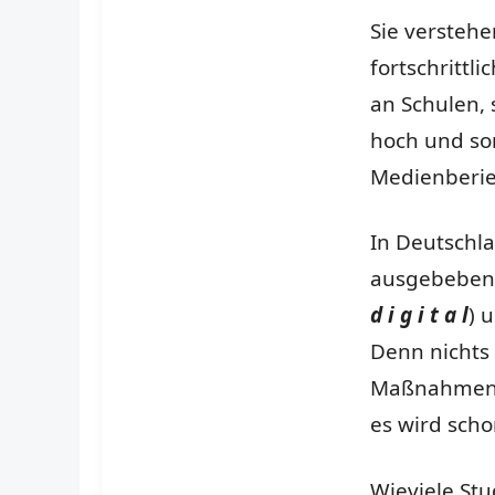
Sie verstehe
fortschrittl
an Schulen, 
hoch und so
Medienberie
In Deutschla
ausgebeben,
d i g i t a l
) 
Denn nichts 
Maßnahmen d
es wird sch
Wieviele St