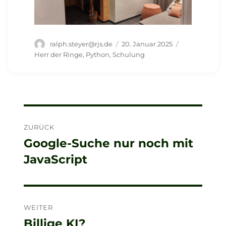
Autor
Veröffentlicht
Schlagwörter
ralph.steyer@rjs.de
20. Januar 2025
am
Herr der Ringe
,
Python
,
Schulung
Beitragsnavigation
ZURÜCK
Google-Suche nur noch mit
Vorheriger
JavaScript
Beitrag:
WEITER
Billige KI?
Nächster