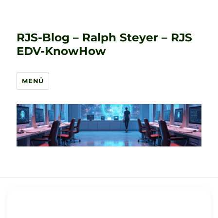
RJS-Blog – Ralph Steyer – RJS
EDV-KnowHow
MENÜ