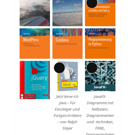
Lange
Beschreibung
Lange
Lange
Beschreibung
Beschreibung
Jetzt lerne ich
JavaFX-
Java – Für
Diagramme mit
Einsteiger und
Netbeans.
Fortgeschrittene
Diagrammarten
– von Ralph
und -techniken,
Steyer
FXML,
Diagrammdaten