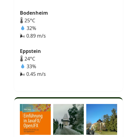
Bodenheim
🌡 25°C
32%
🌬 0.89 m/s
Eppstein
🌡 24°C
33%
🌬 0.45 m/s