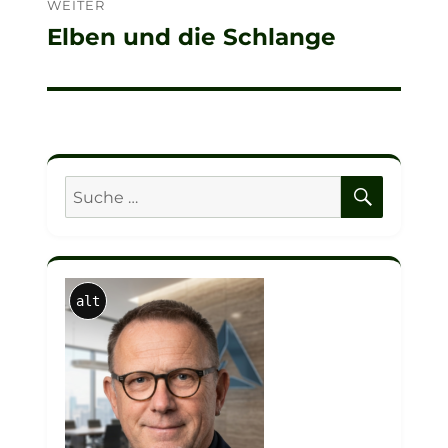
WEITER
Elben und die Schlange
Nächster
Beitrag:
SUCHE
Suche
nach:
alt