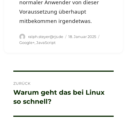
normaler Anwender von dieser
Voraussetzung überhaupt
mitbekommen irgendetwas.
Autor
Veröffentlicht
Schlagwörter
ralph.steyer@rjs.de
18. Januar 2025
am
Google+
,
JavaScript
Beitragsnavigation
ZURÜCK
Warum geht das bei Linux
Vorheriger
so schnell?
Beitrag: