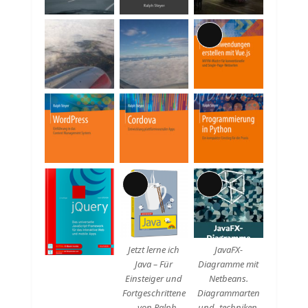
Lange
Beschreibung
Lange
Lange
Beschreibung
Beschreibung
Jetzt lerne ich
JavaFX-
Java – Für
Diagramme mit
Einsteiger und
Netbeans.
Fortgeschrittene
Diagrammarten
– von Ralph
und -techniken,