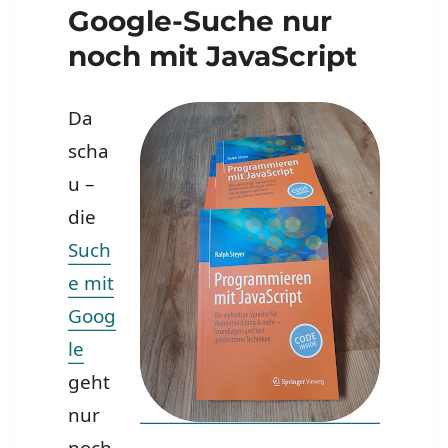
Google-Suche nur
noch mit JavaScript
Da
scha
u –
die
Such
e mit
Goog
le
geht
nur