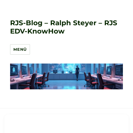
RJS-Blog – Ralph Steyer – RJS
EDV-KnowHow
MENÜ