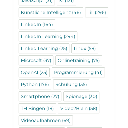
JavaScript
(31)
KI
(131)
Künstliche Intelligenz
(46)
LiL
(296)
LinkedIn
(164)
LinkedIn Learning
(294)
Linked Learning
(25)
Linux
(58)
Microsoft
(37)
Onlinetraining
(75)
OpenAI
(25)
Programmierung
(41)
Python
(176)
Schulung
(35)
Smartphone
(27)
Spionage
(30)
TH Bingen
(18)
Video2Brain
(58)
Videoaufnahmen
(69)