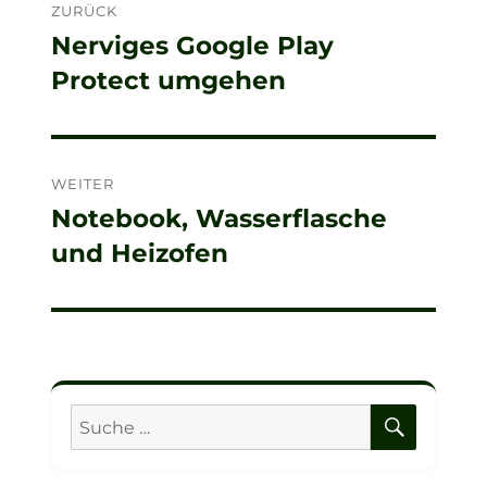
ZURÜCK
Nerviges Google Play
Vorheriger
Protect umgehen
Beitrag:
WEITER
Notebook, Wasserflasche
Nächster
und Heizofen
Beitrag:
SUCHE
Suche
nach: