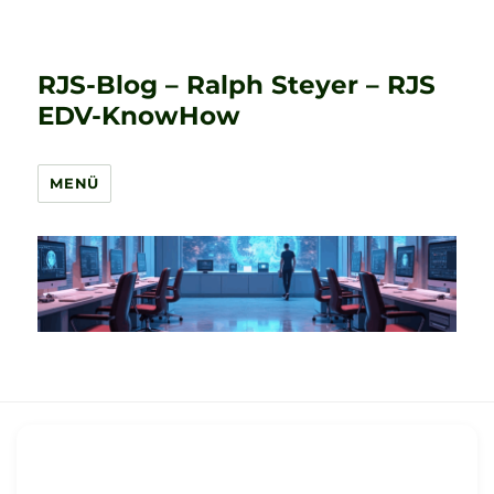
RJS-Blog – Ralph Steyer – RJS
EDV-KnowHow
MENÜ