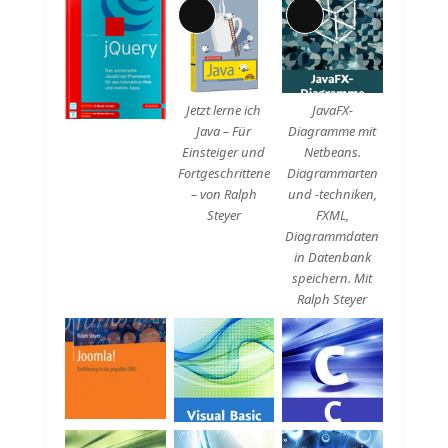
Lange
Lange
Beschreibung
Beschreibung
Jetzt lerne ich
JavaFX-
Java – Für
Diagramme mit
Einsteiger und
Netbeans.
Fortgeschrittene
Diagrammarten
– von Ralph
und -techniken,
Steyer
FXML,
Diagrammdaten
in Datenbank
speichern. Mit
Ralph Steyer