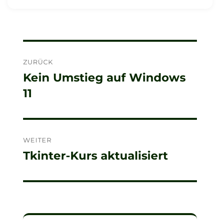
Beitragsnavigation
ZURÜCK
Kein Umstieg auf Windows
Vorheriger
11
Beitrag:
WEITER
Tkinter-Kurs aktualisiert
Nächster
Beitrag: