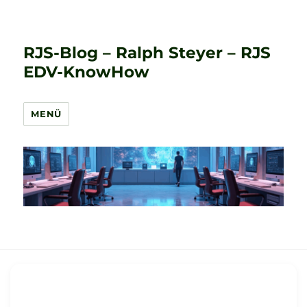
RJS-Blog – Ralph Steyer – RJS
EDV-KnowHow
MENÜ