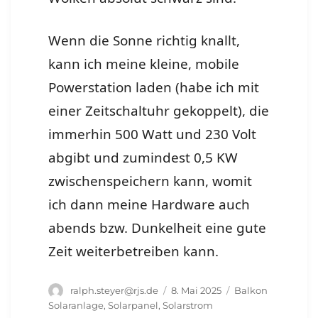
Wenn die Sonne richtig knallt,
kann ich meine kleine, mobile
Powerstation laden (habe ich mit
einer Zeitschaltuhr gekoppelt), die
immerhin 500 Watt und 230 Volt
abgibt und zumindest 0,5 KW
zwischenspeichern kann, womit
ich dann meine Hardware auch
abends bzw. Dunkelheit eine gute
Zeit weiterbetreiben kann.
Autor
Veröffentlicht
Schlagwörter
ralph.steyer@rjs.de
8. Mai 2025
Balkon
am
Solaranlage
,
Solarpanel
,
Solarstrom