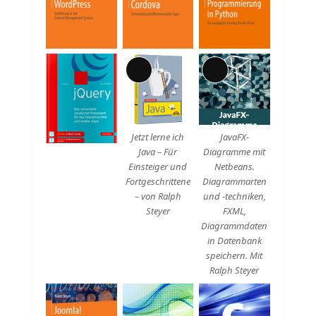
Lange
Lange
Beschreibung
Beschreibung
Jetzt lerne ich
JavaFX-
Java – Für
Diagramme mit
Einsteiger und
Netbeans.
Fortgeschrittene
Diagrammarten
– von Ralph
und -techniken,
Steyer
FXML,
Diagrammdaten
in Datenbank
speichern. Mit
Ralph Steyer