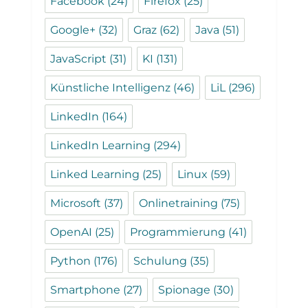
Facebook
(24)
Firefox
(25)
Google+
(32)
Graz
(62)
Java
(51)
JavaScript
(31)
KI
(131)
Künstliche Intelligenz
(46)
LiL
(296)
LinkedIn
(164)
LinkedIn Learning
(294)
Linked Learning
(25)
Linux
(59)
Microsoft
(37)
Onlinetraining
(75)
OpenAI
(25)
Programmierung
(41)
Python
(176)
Schulung
(35)
Smartphone
(27)
Spionage
(30)