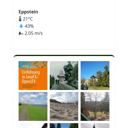
Eppstein
🌡 21°C
43%
🌬 2.05 m/s