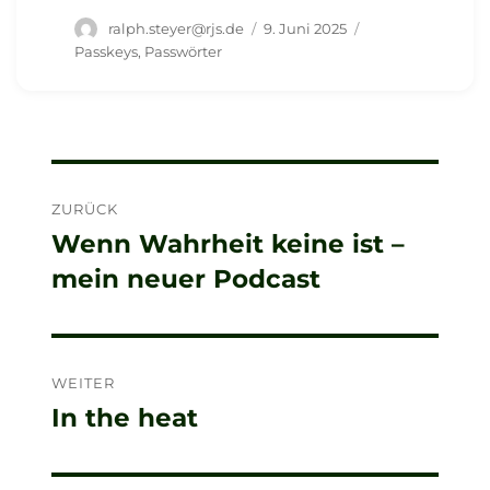
Autor
Veröffentlicht
Schlagwörter
ralph.steyer@rjs.de
9. Juni 2025
am
Passkeys
,
Passwörter
Beitragsnavigation
ZURÜCK
Wenn Wahrheit keine ist –
Vorheriger
mein neuer Podcast
Beitrag:
WEITER
In the heat
Nächster
Beitrag: