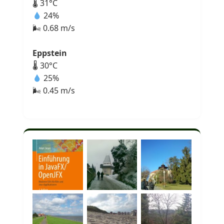
🌡 31°C
24%
🌬 0.68 m/s
Eppstein
🌡 30°C
25%
🌬 0.45 m/s