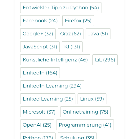
Entwickler-Tipp zu Python
(54)
Facebook
(24)
Firefox
(25)
Google+
(32)
Graz
(62)
Java
(51)
JavaScript
(31)
KI
(131)
Künstliche Intelligenz
(46)
LiL
(296)
LinkedIn
(164)
LinkedIn Learning
(294)
Linked Learning
(25)
Linux
(59)
Microsoft
(37)
Onlinetraining
(75)
OpenAI
(25)
Programmierung
(41)
Python
(176)
Schulung
(35)