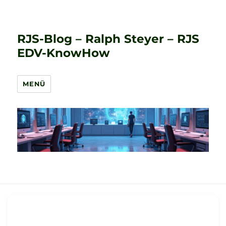
RJS-Blog – Ralph Steyer – RJS
EDV-KnowHow
MENÜ