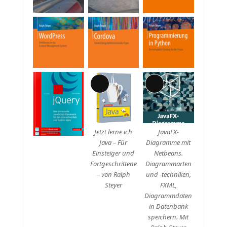
Lange
Lange
Beschreibung
Beschreibung
Jetzt lerne ich
JavaFX-
Java – Für
Diagramme mit
Einsteiger und
Netbeans.
Fortgeschrittene
Diagrammarten
– von Ralph
und -techniken,
Steyer
FXML,
Diagrammdaten
in Datenbank
speichern. Mit