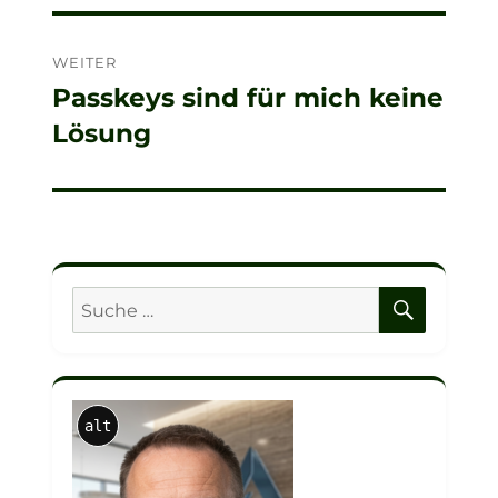
WEITER
Passkeys sind für mich keine
Nächster
Lösung
Beitrag:
SUCHE
Suche
nach:
alt