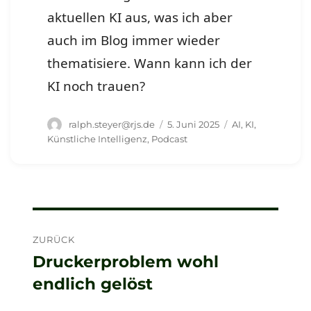
aktuellen KI aus, was ich aber
auch im Blog immer wieder
thematisiere. Wann kann ich der
KI noch trauen?
Autor
Veröffentlicht
Schlagwörter
ralph.steyer@rjs.de
5. Juni 2025
AI
,
KI
,
am
Künstliche Intelligenz
,
Podcast
Beitragsnavigation
ZURÜCK
Druckerproblem wohl
Vorheriger
endlich gelöst
Beitrag: