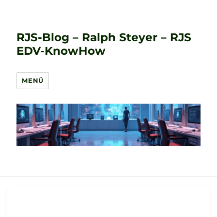
RJS-Blog – Ralph Steyer – RJS
EDV-KnowHow
MENÜ