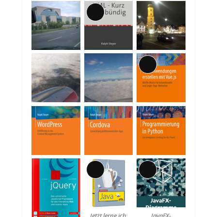
Lange
Beschreibung
Lange
Beschreibung
Lange
Lange
Beschreibung
Beschreibung
Jetzt lerne ich
JavaFX-