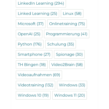
LinkedIn Learning
(294)
Linked Learning
(25)
Linux
(58)
Microsoft
(37)
Onlinetraining
(75)
OpenAI
(25)
Programmierung
(41)
Python
(176)
Schulung
(35)
Smartphone
(27)
Spionage
(30)
TH Bingen
(18)
Video2Brain
(58)
Videoaufnahmen
(69)
Videotraining
(132)
Windows
(33)
Windows 10
(19)
Windows 11
(20)