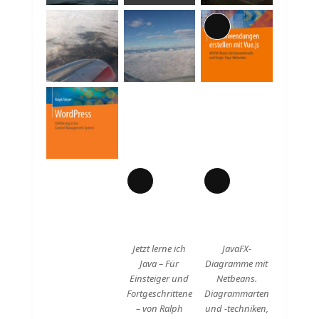
Lange
Beschreibung
Lange
Lange
Beschreibung
Beschreibung
Jetzt lerne ich
JavaFX-
Java – Für
Diagramme mit
Einsteiger und
Netbeans.
Fortgeschrittene
Diagrammarten
– von Ralph
und -techniken,