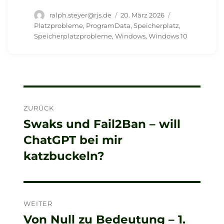
Autor
Veröffentlicht
Schlagwörter
ralph.steyer@rjs.de
20. März 2026
am
Platzprobleme
,
ProgramData
,
Speicherplatz
,
Speicherplatzprobleme
,
Windows
,
Windows 10
Beitragsnavigation
ZURÜCK
Swaks und Fail2Ban – will
Vorheriger
ChatGPT bei mir
Beitrag:
katzbuckeln?
WEITER
Von Null zu Bedeutung – 1.
Nächster