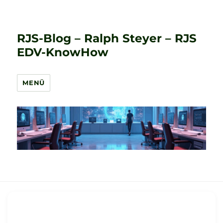
RJS-Blog – Ralph Steyer – RJS
EDV-KnowHow
MENÜ