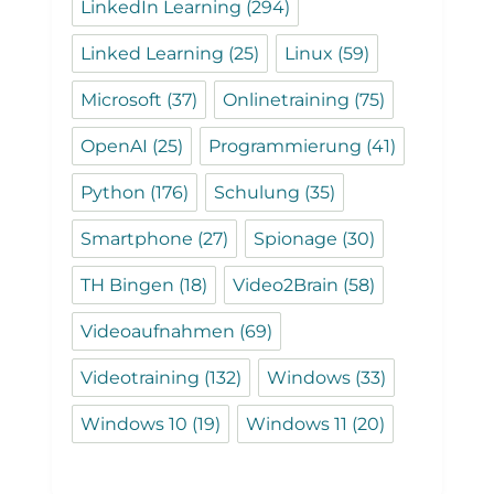
LinkedIn Learning
(294)
Linked Learning
(25)
Linux
(59)
Microsoft
(37)
Onlinetraining
(75)
OpenAI
(25)
Programmierung
(41)
Python
(176)
Schulung
(35)
Smartphone
(27)
Spionage
(30)
TH Bingen
(18)
Video2Brain
(58)
Videoaufnahmen
(69)
Videotraining
(132)
Windows
(33)
Windows 10
(19)
Windows 11
(20)