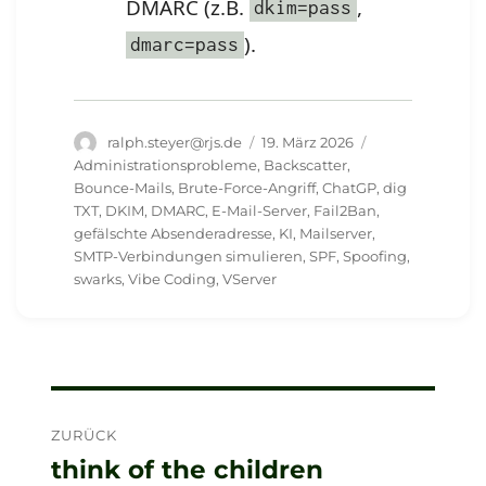
DMARC (z.B.
,
dkim=pass
).
dmarc=pass
Autor
Veröffentlicht
Schlagwörter
ralph.steyer@rjs.de
19. März 2026
am
Administrationsprobleme
,
Backscatter
,
Bounce-Mails
,
Brute-Force-Angriff
,
ChatGP
,
dig
TXT
,
DKIM
,
DMARC
,
E-Mail-Server
,
Fail2Ban
,
gefälschte Absenderadresse
,
KI
,
Mailserver
,
SMTP-Verbindungen simulieren
,
SPF
,
Spoofing
,
swarks
,
Vibe Coding
,
VServer
Beitragsnavigation
ZURÜCK
think of the children
Vorheriger