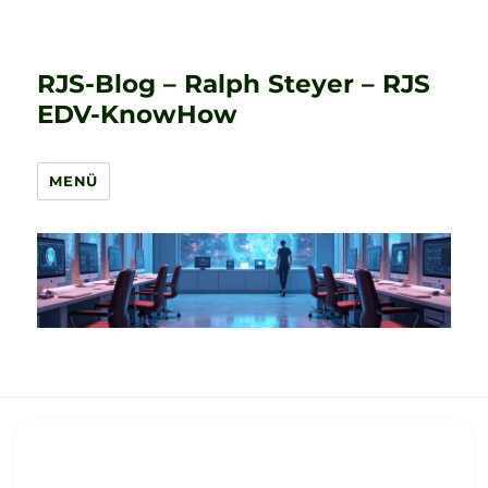
RJS-Blog – Ralph Steyer – RJS
EDV-KnowHow
MENÜ