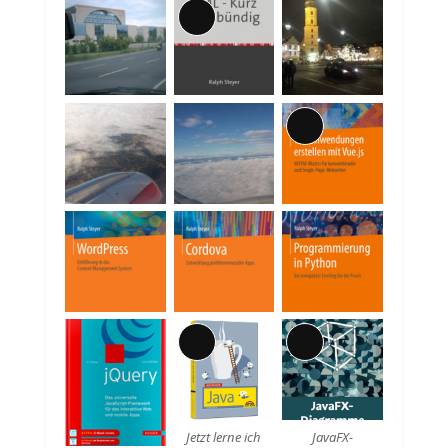
Lange
Beschreibung
Lange
Beschreibung
Lange
Lange
Beschreibung
Beschreibung
Jetzt lerne ich
JavaFX-