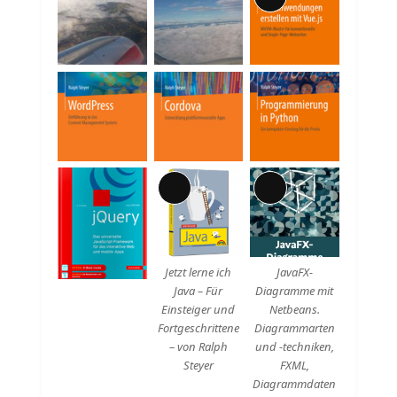
Lange
Beschreibung
Lange
Lange
Beschreibung
Beschreibung
Jetzt lerne ich
JavaFX-
Java – Für
Diagramme mit
Einsteiger und
Netbeans.
Fortgeschrittene
Diagrammarten
– von Ralph
und -techniken,
Steyer
FXML,
Diagrammdaten