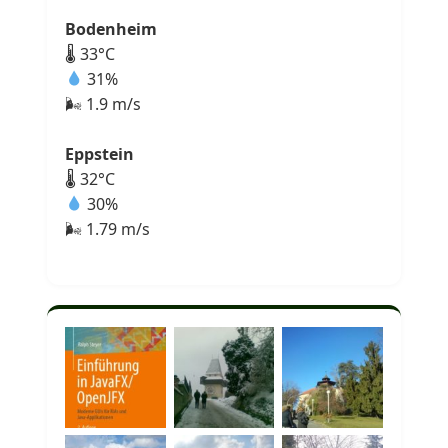
Bodenheim
🌡 33°C
31%
🌬 1.9 m/s
Eppstein
🌡 32°C
30%
🌬 1.79 m/s