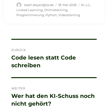
Autor
Veröffentlicht
Schlagwörter
ralph.steyer@rjs.de
18. Mai 2026
KI
,
LiL
,
am
Linked Learning
,
Onlinetraining
,
Programmierung
,
Python
,
Videotraining
Beitragsnavigation
ZURÜCK
Code lesen statt Code
Vorheriger
schreiben
Beitrag:
WEITER
Wer hat den KI-Schuss noch
Nächster
nicht gehört?
Beitrag: