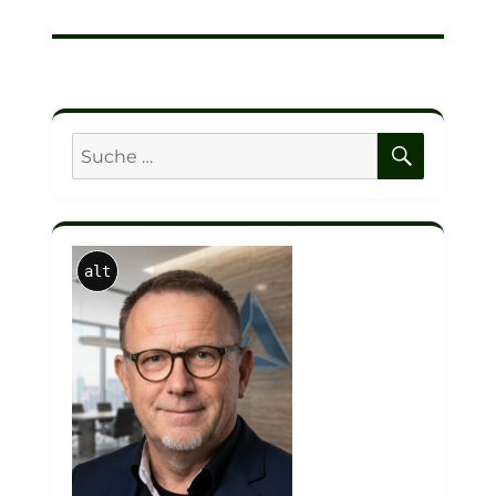
SUCHE
Suche
nach:
alt