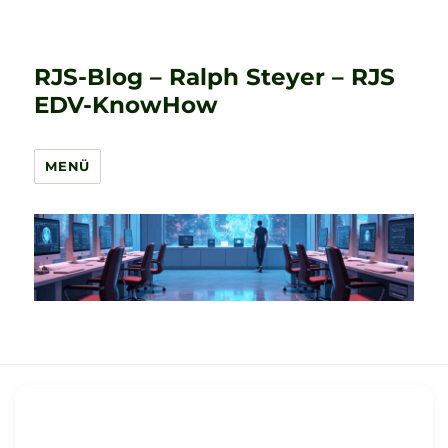
RJS-Blog – Ralph Steyer – RJS
EDV-KnowHow
MENÜ