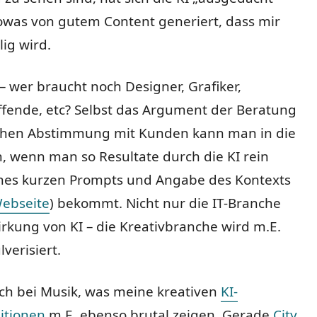
owas von gutem Content generiert, dass mir
lig wird.
– wer braucht noch Designer, Grafiker,
fende, etc? Selbst das Argument der Beratung
ichen Abstimmung mit Kunden kann man in die
, wenn man so Resultate durch die KI rein
nes kurzen Prompts und Angabe des Kontexts
ebseite
) bekommt. Nicht nur die IT-Branche
rkung von KI – die Kreativbranche wird m.E.
verisiert.
uch bei Musik, was meine kreativen
KI-
itionen
m.E. ebenso brutal zeigen. Gerade
City