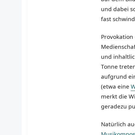
und dabei s
fast schwind
Provokation 
Medienschaf
und inhaltl
Tonne treten
aufgrund ei
(etwa eine
W
merkt die Wi
geradezu pul
Natürlich a
Musikompos