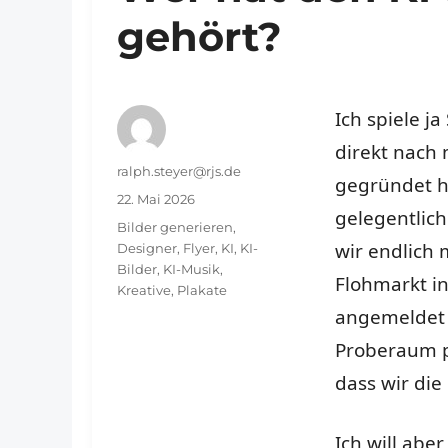
gehört?
Ich spiele j
direkt nach
Autor
ralph.steyer@rjs.de
gegründet ha
Veröffentlicht
22. Mai 2026
gelegentlich
am
Schlagwörter
Bilder generieren
,
wir endlich m
Designer
,
Flyer
,
KI
,
KI-
Bilder
,
KI-Musik
,
Flohmarkt i
Kreative
,
Plakate
angemeldet h
Proberaum p
dass wir die
Ich will aber