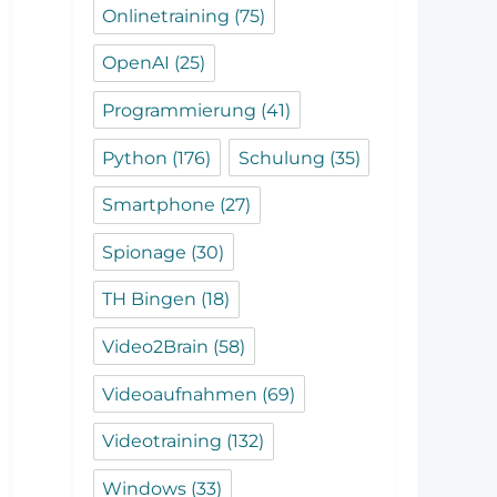
Onlinetraining
(75)
OpenAI
(25)
Programmierung
(41)
Python
(176)
Schulung
(35)
Smartphone
(27)
Spionage
(30)
TH Bingen
(18)
Video2Brain
(58)
Videoaufnahmen
(69)
Videotraining
(132)
Windows
(33)